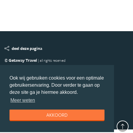
deel deze pagina
© Getaway Travel
| all rights reserved
Adverteren
Handige Links
Algemene Voorwaarden
Copyright
Privacy statement
Disclaimer
Cookies
Ook wij gebruiken cookies voor een optimale
gebruikerservaring. Door verder te gaan op
Volg Afrika.nl
deze site ga je hiermee akkoord.
Nieuwsbrief
Facebook
Meer weten
AKKOORD