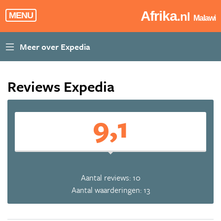
Afrika
.nl
MENU
Malawi
Reviews Expedia
9,1
Aantal reviews: 10
Aantal waarderingen: 13