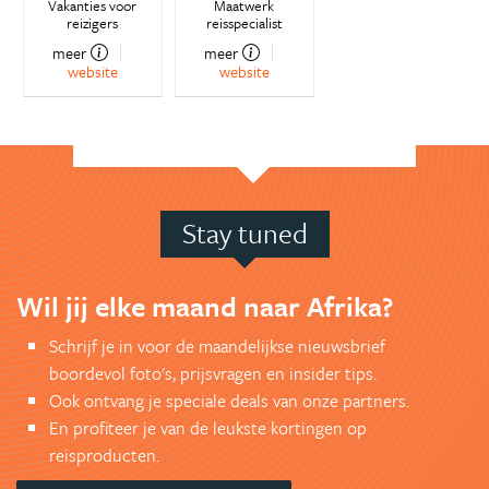
Vakanties voor
Maatwerk
reizigers
reisspecialist
meer
meer
website
website
Stay tuned
Wil jij elke maand naar Afrika?
Schrijf je in voor de maandelijkse nieuwsbrief
boordevol foto's, prijsvragen en insider tips.
Ook ontvang je speciale deals van onze partners.
En profiteer je van de leukste kortingen op
reisproducten.