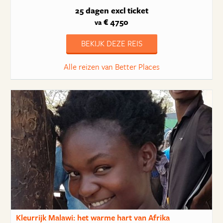
25 dagen
excl ticket
€ 4750
va
BEKIJK DEZE REIS
Alle reizen van Better Places
Kleurrijk Malawi: het warme hart van Afrika