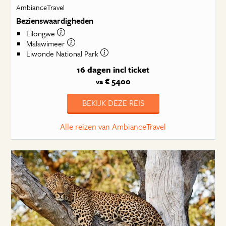
AmbianceTravel
Bezienswaardigheden
Lilongwe
Malawimeer
Liwonde National Park
16 dagen
incl ticket
€ 5400
va
BEKIJK DEZE REIS
Alle reizen van AmbianceTravel