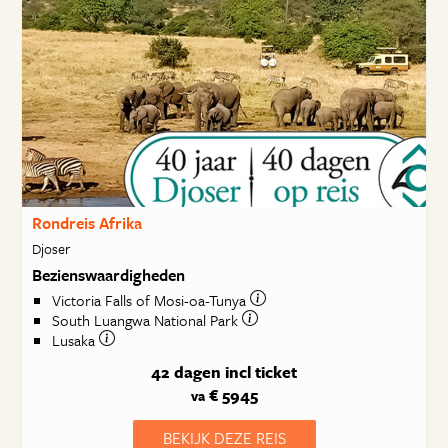
Rondreis Afrika
Djoser
Bezienswaardigheden
Victoria Falls of Mosi-oa-Tunya
South Luangwa National Park
Lusaka
42 dagen
incl ticket
€ 5945
va
BEKIJK DEZE REIS