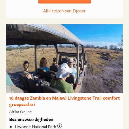
Alle reizen van Djoser
16 daagse Zambia en Malawi Livingstone Trail comfort
groepssafari
Afrika Online
Bezienswaardigheden
Liwonde National Park