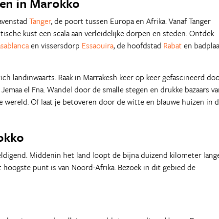
en in Marokko
havenstad
Tanger
, de poort tussen Europa en Afrika. Vanaf Tanger
ntische kust een scala aan verleidelijke dorpen en steden. Ontdek
sablanca
en vissersdorp
Essaouira
, de hoofdstad
Rabat
en badplaa
h landinwaarts. Raak in Marrakesh keer op keer gefascineerd do
 Jemaa el Fna. Wandel door de smalle stegen en drukke bazaars va
 wereld. Of laat je betoveren door de witte en blauwe huizen in 
okko
ldigend. Middenin het land loopt de bijna duizend kilometer lang
 hoogste punt is van Noord-Afrika. Bezoek in dit gebied de