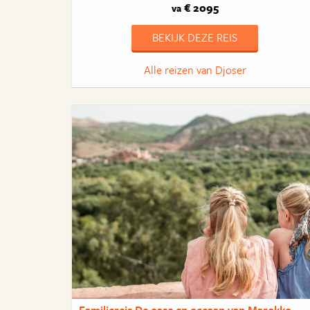
€ 2095
va
BEKIJK DEZE REIS
Alle reizen van Djoser