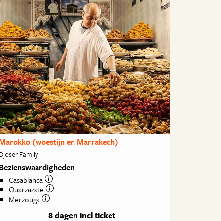
Marokko (woestijn en Marrakech)
Djoser Family
Bezienswaardigheden
Casablanca
Ouarzazate
Merzouga
8 dagen
incl ticket