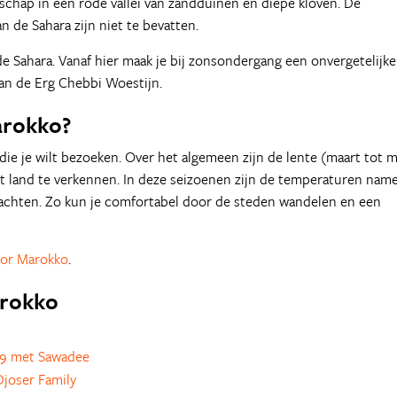
dschap in een rode vallei van zandduinen en diepe kloven. De
 de Sahara zijn niet te bevatten.
de Sahara. Vanaf hier maak je bij zonsondergang een onvergetelijke
an de Erg Chebbi Woestijn.
arokko?
die je wilt bezoeken. Over het algemeen zijn de lente (maart tot m
 land te verkennen. In deze seizoenen zijn de temperaturen namel
achten. Zo kun je comfortabel door de steden wandelen en een
voor Marokko
.
arokko
9 met Sawadee
joser Family