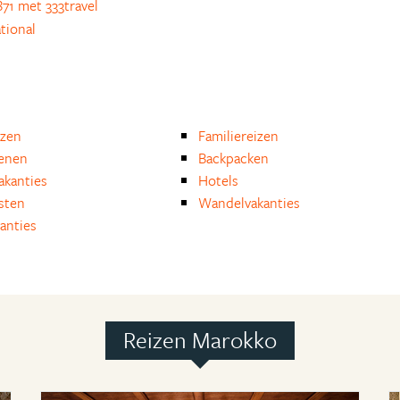
71 met 333travel
tional
izen
Familiereizen
enen
Backpacken
akanties
Hotels
isten
Wandelvakanties
anties
Reizen Marokko