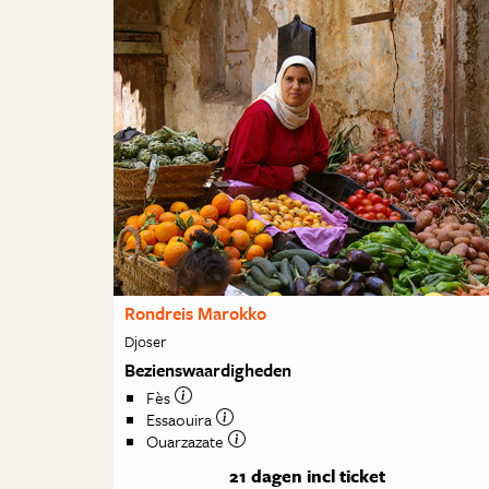
Rondreis Marokko
Djoser
Bezienswaardigheden
Fès
Essaouira
Ouarzazate
21 dagen
incl ticket