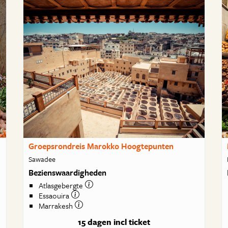
Groepsrondreis Marokko Hoogtepunten
Sawadee
Bezienswaardigheden
Atlasgebergte
Essaouira
Marrakesh
15 dagen
incl ticket