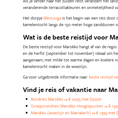
Als je verder naar het zuiden reist verandert het lan
veranderende terracottakleuren en onmetelijkheid van
Het dorpje
Merzouga
is het begin van een reis door 
kamelentocht langs de 150 meter hoge zandduinen v
Wat is de beste reistijd voor M
De beste reistijd voor Marokko hangt af van de regio 
en de herfst (september tot november) ideaal om het
aangenaam, met milde tot warme dagen en koelere n
kamelentocht maken in de woestijn.
Ga voor uitgebreide informatie naar:
beste reistijd 
Vind je reis of vakantie naar M
Rondreis Marokko
€ 2095 met Djoser
va
Groepsrondreis Marokko Hoogtepunten
€ 159
va
Marokko (woestijn en Marrakech)
€ 1395 met D
va