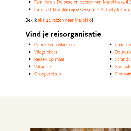
Familiereis De oase en oceaan van Marokko
€ 8
va
Kickstart Marokko
met Activity Interna
op aanvraag
Bekijk
alle 42 reizen naar Marokko
!
Vind je reisorganisatie
Rondreizen Marokko
Luxe re
Vliegtickets
Bouwst
Reizen op maat
Strandv
Vakantie
Special
Groepsreizen
Fietsvak