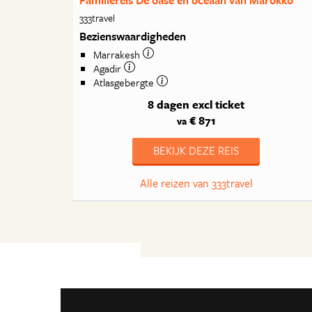
Familiereis De oase en oceaan van Marokko
333travel
Bezienswaardigheden
Marrakesh
Agadir
Atlasgebergte
8 dagen
excl ticket
€ 871
va
BEKIJK DEZE REIS
Alle reizen van 333travel