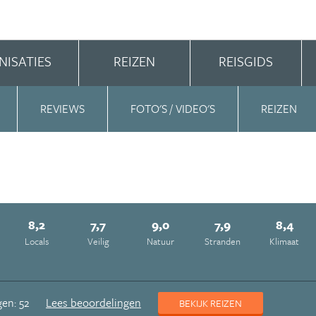
NISATIES
REIZEN
REISGIDS
REVIEWS
FOTO'S / VIDEO'S
REIZEN
8,2
7,7
9,0
7,9
8,4
Locals
Veilig
Natuur
Stranden
Klimaat
en: 52
Lees beoordelingen
BEKIJK REIZEN