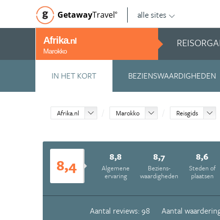
alle sites
Getaway
Travel
©
Afrika
REISORGA
.nl
Marokko
IN HET KORT
BEZIENSWAARDIGHEDEN
Afrika.nl
Marokko
Reisgids
8,8
8,7
8,6
8,4
Algemene
Beziens­
Steden of
ervaring
waardigheden
plaatsen
Aantal reviews: 98
Aantal waardering