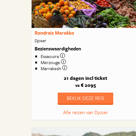
Rondreis Marokko
Djoser
Bezienswaardigheden
Essaouira
Merzouga
Marrakesh
21 dagen
incl ticket
€ 2095
va
BEKIJK DEZE REIS
Alle reizen van Djoser