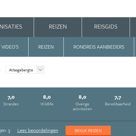
NISATIES
REIZEN
REISGIDS
/ VIDEO'S
REIZEN
RONDREIS AANBIEDERS
Atlasgebergte
7,0
8,0
8,0
7,7
Stranden
Wildlife
Overige
Bereikbaarheid
activiteiten
en: 3
Lees beoordelingen
BEKIJK REIZEN