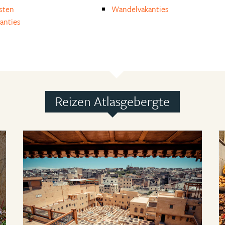
isten
Wandelvakanties
anties
Reizen Atlasgebergte