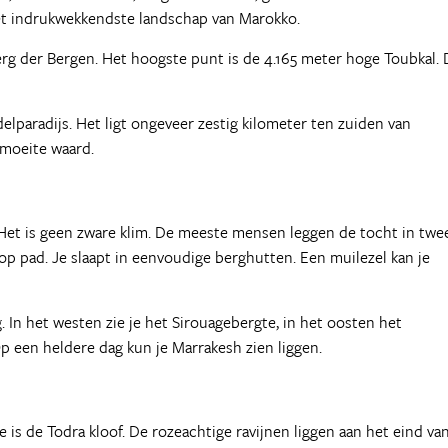
et indrukwekkendste landschap van Marokko.
erg der Bergen. Het hoogste punt is de 4.165 meter hoge Toubkal. 
elparadijs. Het ligt ongeveer zestig kilometer ten zuiden van
 moeite waard.
 Het is geen zware klim. De meeste mensen leggen de tocht in twe
op pad. Je slaapt in eenvoudige berghutten. Een muilezel kan je
. In het westen zie je het Sirouagebergte, in het oosten het
 een heldere dag kun je Marrakesh zien liggen.
e is de Todra kloof. De rozeachtige ravijnen liggen aan het eind va