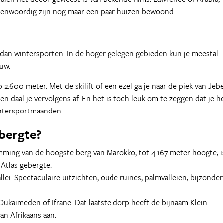
nwoordig zijn nog maar een paar huizen bewoond.
r dan wintersporten. In de hoger gelegen gebieden kun je meestal
euw.
2.600 meter. Met de skilift of een ezel ga je naar de piek van Jebe
en daal je vervolgens af. En het is toch leuk om te zeggen dat je h
wintersportmaanden.
ebergte?
mming van de hoogste berg van Marokko, tot 4.167 meter hoogte, i
Atlas gebergte.
lei. Spectaculaire uitzichten, oude ruines, palmvalleien, bijzonde
Oukaimeden of Ifrane. Dat laatste dorp heeft de bijnaam Klein
an Afrikaans aan.