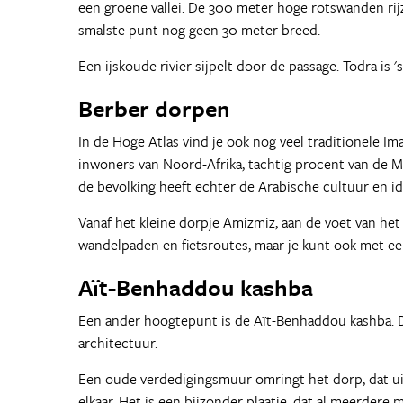
een groene vallei. De 300 meter hoge rotswanden rij
smalste punt nog geen 30 meter breed.
Een ijskoude rivier sijpelt door de passage. Todra is
Berber dorpen
In de Hoge Atlas vind je ook nog veel traditionele I
inwoners van Noord-Afrika, tachtig procent van de 
de bevolking heeft echter de Arabische cultuur en i
Vanaf het kleine dorpje Amizmiz, aan de voet van het 
wandelpaden en fietsroutes, maar je kunt ook met ee
Aït-Benhaddou kashba
Een ander hoogtepunt is de Aït-Benhaddou kashba. D
architectuur.
Een oude verdedigingsmuur omringt het dorp, dat ui
elkaar. Het is een bijzonder plaatje, dat al meerdere