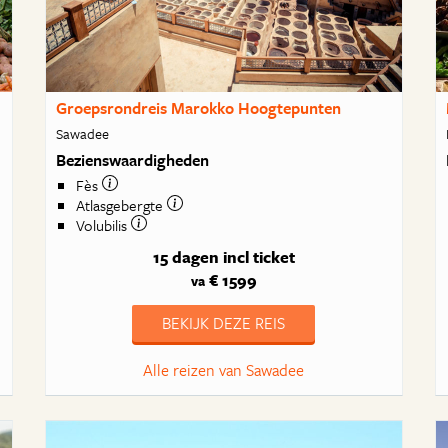
Groepsrondreis Marokko Hoogtepunten
Sawadee
Bezienswaardigheden
Fès
Atlasgebergte
Volubilis
15 dagen
incl ticket
€ 1599
va
BEKIJK DEZE REIS
Alle reizen van Sawadee