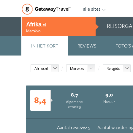
alle sites
Getaway
Travel
©
Afrika
REISORGA
.nl
Marokko
IN HET KORT
REVIEWS
FOTO'S 
Afrika.nl
Marokko
Reisgids
8,7
9,0
8,4
Algemene
Natuur
ervaring
Aantal reviews: 5
Aantal waardering