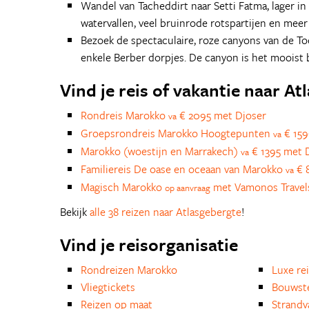
Wandel van Tacheddirt naar Setti Fatma, lager i
watervallen, veel bruinrode rotspartijen en mee
Bezoek de spectaculaire, roze canyons van de Tod
enkele Berber dorpjes. De canyon is het mooist
Vind je reis of vakantie naar A
Rondreis Marokko
€ 2095 met Djoser
va
Groepsrondreis Marokko Hoogtepunten
€ 159
va
Marokko (woestijn en Marrakech)
€ 1395 met D
va
Familiereis De oase en oceaan van Marokko
€ 8
va
Magisch Marokko
met Vamonos Travel
op aanvraag
Bekijk
alle 38 reizen naar Atlasgebergte
!
Vind je reisorganisatie
Rondreizen Marokko
Luxe re
Vliegtickets
Bouwst
Reizen op maat
Strandv