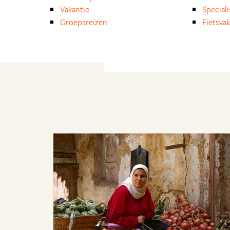
Vakantie
Special
Groepsreizen
Fietsvak