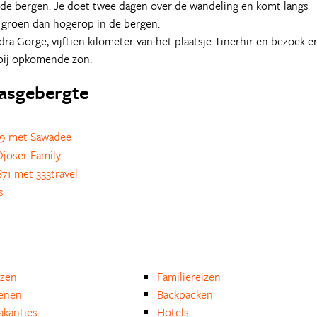
n de bergen. Je doet twee dagen over de wandeling en komt langs
r groen dan hogerop in de bergen.
ra Gorge, vijftien kilometer van het plaatsje Tinerhir en bezoek e
 bij opkomende zon.
tlasgebergte
9 met Sawadee
joser Family
71 met 333travel
s
izen
Familiereizen
enen
Backpacken
akanties
Hotels