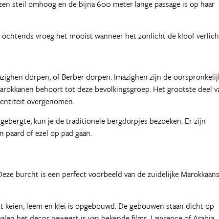
zen steil omhoog en de bijna 600 meter lange passage is op haar
 's ochtends vroeg het mooist wanneer het zonlicht de kloof verlich
mazighen dorpen, of Berber dorpen. Imazighen zijn de oorspronkelij
Marokkanen behoort tot deze bevolkingsgroep. Het grootste deel v
dentiteit overgenomen.
gebergte, kun je de traditionele bergdorpjes bezoeken. Er zijn
n paard of ezel op pad gaan.
eze burcht is een perfect voorbeeld van de zuidelijke Marokkaan
t keien, leem en klei is opgebouwd. De gebouwen staan dicht op
 malen het decor geweest is van bekende films. Lawrence of Arabia,