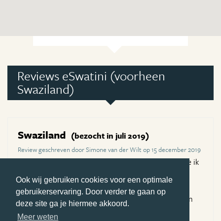
Reviews eSwatini (voorheen
Swaziland)
Swaziland
(bezocht in juli 2019)
Review geschreven door Simone van der Wilt op 15 december 2019
Swaziland één van de mooiste Afrikaanse landen die ik
tot zo ver heb mogen zien, prachtige natuur, rood
Ook wij gebruiken cookies voor een optimale
gekleurd zand, prachtige rivieren en ontzettend
gebruikerservaring. Door verder te gaan op
aardige locals. Swaziland geeft een groter gevoel van
deze site ga je hiermee akkoord.
veiligheid dan zuid Afrika.
Meer weten