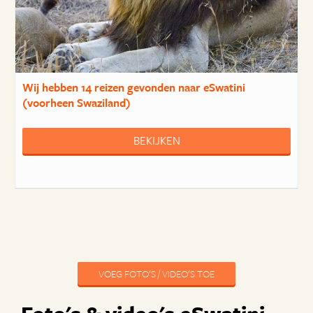
Wij hebben
14 reizen
gevonden naar eSwatini
(voorheen Swaziland)
BEKIJKEN
VOEG FOTO'S / VIDEO'S TOE