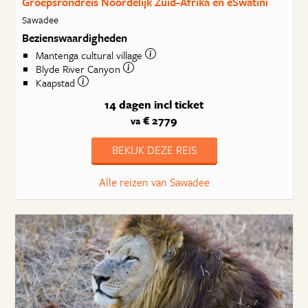
Groepsrondreis Noordelijk Zuid-Afrika en eSwatini
Sawadee
Bezienswaardigheden
Mantenga cultural village
Blyde River Canyon
Kaapstad
14 dagen
incl ticket
€ 2779
va
BEKIJK DEZE REIS
Alle reizen van Sawadee