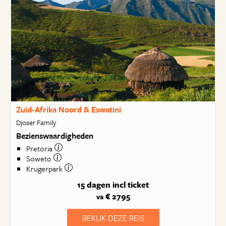
Zuid-Afrika Noord & Eswatini
Djoser Family
Bezienswaardigheden
Pretoria
Soweto
Krugerpark
15 dagen
incl ticket
€ 2795
va
BEKIJK DEZE REIS