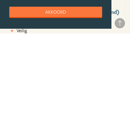
Pluspunten eSwatini (voorheen Swaziland)
AKKOORD
Aardige locals
Veilig
Natuur
Minpunten eSwatini (voorheen Swaziland)
Relatief duur
Ultieme tip:
Slaap er in de zogenaamde beehives
Aangeraden voor:
Backpackers,
Stellen,