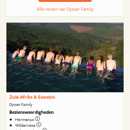
Alle reizen van Djoser Family
Zuid-Afrika & Eswatini
Djoser Family
Bezienswaardigheden
Hermanus
Wilderness