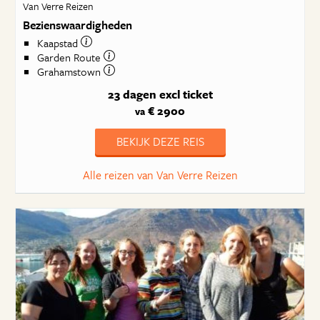
Van Verre Reizen
Bezienswaardigheden
Kaapstad
Garden Route
Grahamstown
23 dagen
excl ticket
€ 2900
va
BEKIJK DEZE REIS
Alle reizen van Van Verre Reizen