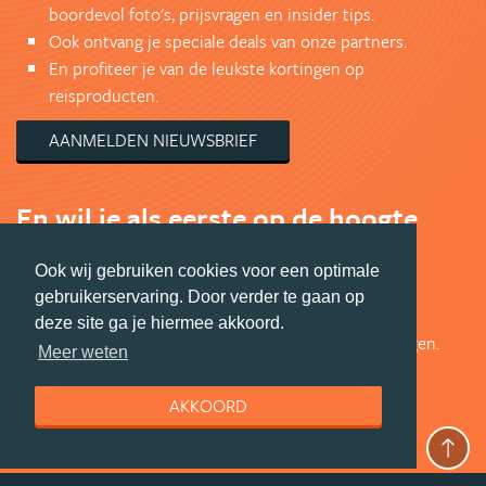
boordevol foto's, prijsvragen en insider tips.
Ook ontvang je speciale deals van onze partners.
En profiteer je van de leukste kortingen op
reisproducten.
AANMELDEN NIEUWSBRIEF
En wil je als eerste op de hoogte
zijn?
Ook wij gebruiken cookies voor een optimale
Volg ons op Facebook voor exclusieve
gebruikerservaring. Door verder te gaan op
Afrika aanbiedingen en leuk Afrika nieuws.
deze site ga je hiermee akkoord.
Bekijk de mooiste foto's en doe mee met prijsvragen.
Meer weten
Jouw shot Afrika inspiratie.
AKKOORD
VOLG ONS VIA FACEBOOK