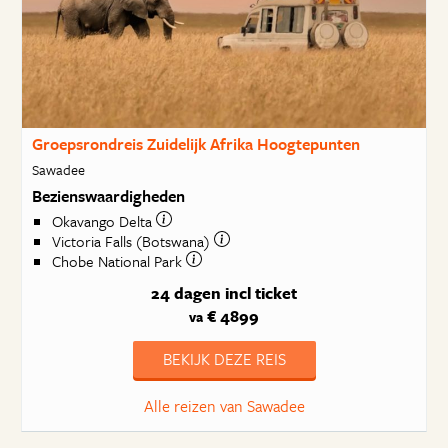
Groepsrondreis Zuidelijk Afrika Hoogtepunten
Sawadee
Bezienswaardigheden
Okavango Delta
Victoria Falls (Botswana)
Chobe National Park
24 dagen
incl ticket
€ 4899
va
BEKIJK DEZE REIS
Alle reizen van Sawadee