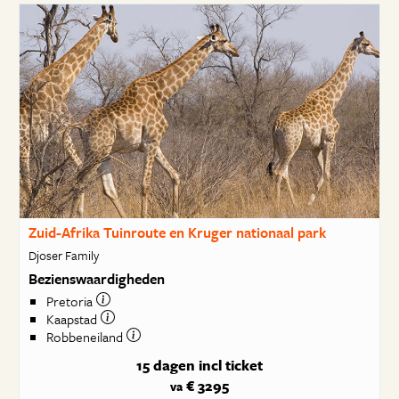
Zuid-Afrika Tuinroute en Kruger nationaal park
Djoser Family
Bezienswaardigheden
Pretoria
Kaapstad
Robbeneiland
15 dagen
incl ticket
€ 3295
va