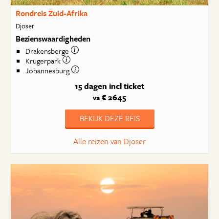
Rondreis Zuid-Afrika
Djoser
Bezienswaardigheden
Drakensberge
Krugerpark
Johannesburg
15 dagen
incl ticket
€ 2645
va
BEKIJK DEZE REIS
Alle reizen van Djoser