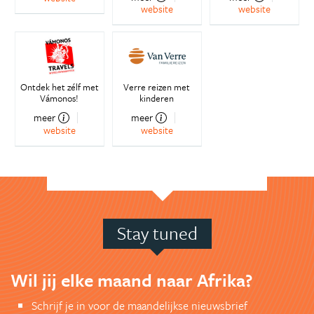
website
website
Ontdek het zélf met
Verre reizen met
Vámonos!
kinderen
meer
meer
website
website
Stay tuned
Wil jij elke maand naar Afrika?
Schrijf je in voor de maandelijkse nieuwsbrief