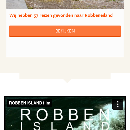
Wij hebben
57 reizen
gevonden naar Robbeneiland
BEKIJKEN