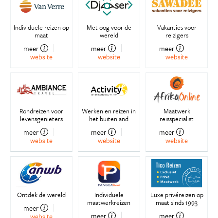
Individuele reizen op
Met oog voor de
Vakanties voor
maat
wereld
reizigers
meer
meer
meer
website
website
website
Rondreizen voor
Werken en reizen in
Maatwerk
levensgenieters
het buitenland
reisspecialist
meer
meer
meer
website
website
website
Ontdek de wereld
Individuele
Luxe privéreizen op
maatwerkreizen
maat sinds 1993
meer
meer
meer
website