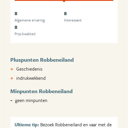
8
8
Algemene ervaring
Interessant
8
Prijs-kwaliteit
Pluspunten Robbeneiland
Geschiedenis
indrukwekkend
Minpunten Robbeneiland
geen minpunten
Ultieme tip:
Bezoek Robbeneiland en vaar met de