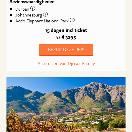
Bezienswaardigheden
Durban
Johannesburg
Addo Elephant National Park
15 dagen
incl ticket
€ 3295
va
BEKIJK DEZE REIS
Alle reizen van Djoser Family