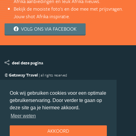
Afrika aanbiedingen en leuk Afrika nieuws.
Bekijk de mooiste foto's en doe mee met prijsvragen.
Jouw shot Afrika inspiratie.
VOLG ONS VIA FACEBOOK
deel deze pagina
© Getaway Travel
| all rights reserved
Adverteren
Handige Links
Algemene Voorwaarden
Copyright
Privacy statement
Disclaimer
Cookies
Ook wij gebruiken cookies voor een optimale
gebruikerservaring. Door verder te gaan op
Volg Afrika.nl
deze site ga je hiermee akkoord.
Nieuwsbrief
Facebook
Meer weten
AKKOORD