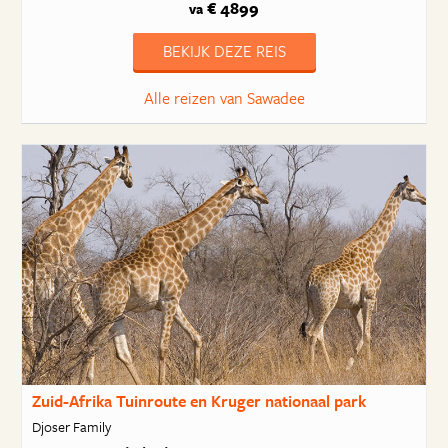
€ 4899
va
BEKIJK DEZE REIS
Alle reizen van Sawadee
Zuid-Afrika Tuinroute en Kruger nationaal park
Djoser Family