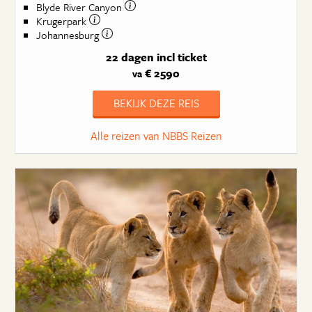
Blyde River Canyon
Krugerpark
Johannesburg
22 dagen
incl ticket
€ 2590
va
BEKIJK DEZE REIS
Alle reizen van NBBS Reizen