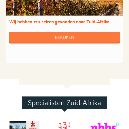
Wij hebben
120 reizen
gevonden naar Zuid-Afrika
BEKIJKEN
Specialisten Zuid-Afrika