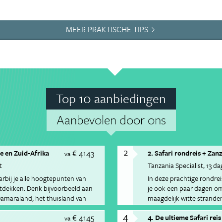
MEER PRAKTISCHE TIPS
Top 10 aanbiedingen
Aanbevolen door ons
2
€ 4143
e en Zuid-Afrika
2. Safari rondreis + Zan
va
t
Tanzania Specialist
13 da
arbij je alle hoogtepunten van
In deze prachtige rondrei
ntdekken. Denk bijvoorbeeld aan
je ook een paar dagen om 
 Damaraland, het thuisland van
maagdelijk witte strande
4
€ 4145
4. De ultieme Safari rei
va