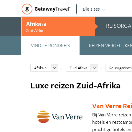
alle sites
Getaway
Travel
©
Afrika
REISORGA
.nl
Zuid-Afrika
VIND JE RONDREIS
REIZEN VERGELIJKE
Afrika.nl
Zuid-Afrika
Reisorganisat
Luxe reizen Zuid-Afrika
Van Verre Re
Bij Van Verre reizen
hotels en restcamps
prachtige hotels en