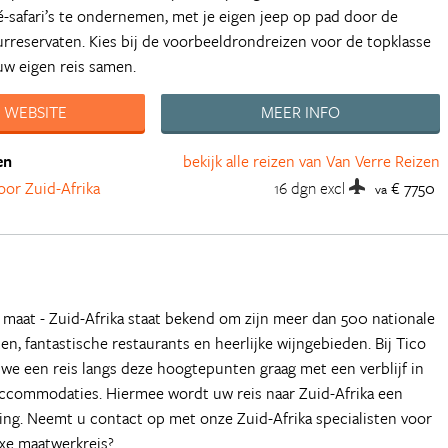
é-safari’s te ondernemen, met je eigen jeep op pad door de
rreservaten. Kies bij de voorbeeldrondreizen voor de topklasse
ouw eigen reis samen.
 WEBSITE
MEER INFO
en
bekijk alle reizen van Van Verre Reizen
oor Zuid-Afrika
16 dgn
excl
€ 7750
va
 maat - Zuid-Afrika staat bekend om zijn meer dan 500 nationale
en, fantastische restaurants en heerlijke wijngebieden. Bij Tico
e een reis langs deze hoogtepunten graag met een verblijf in
accommodaties. Hiermee wordt uw reis naar Zuid-Afrika een
ring. Neemt u contact op met onze Zuid-Afrika specialisten voor
uxe maatwerkreis?