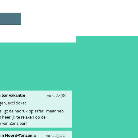
€ 2478
zibar vakantie
va
gen
excl ticket
s ligt de nadruk op safari, maar heb
heerlijk te relaxen op de
n van Zanzibar!
€ 2500
s in Noord-Tanzania
va