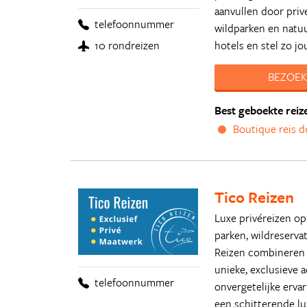
aanvullen door priv
telefoonnummer
wildparken en natuu
hotels en stel zo j
10 rondreizen
BEZOEK
Best geboekte reiz
Boutique reis d
Tico Reizen
Luxe privéreizen op
parken, wildreservat
Reizen combineren w
unieke, exclusieve 
telefoonnummer
onvergetelijke erva
een schitterende l