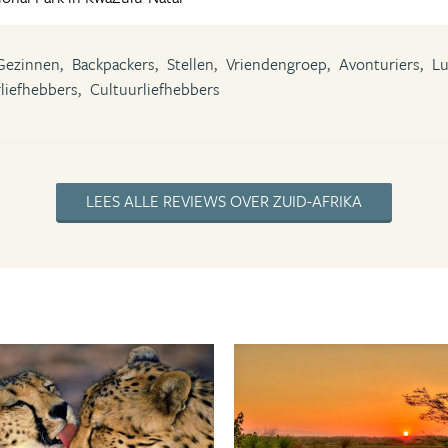
Gezinnen,
Backpackers,
Stellen,
Vriendengroep,
Avonturiers,
Lu
liefhebbers,
Cultuurliefhebbers
LEES ALLE REVIEWS OVER ZUID-AFRIKA