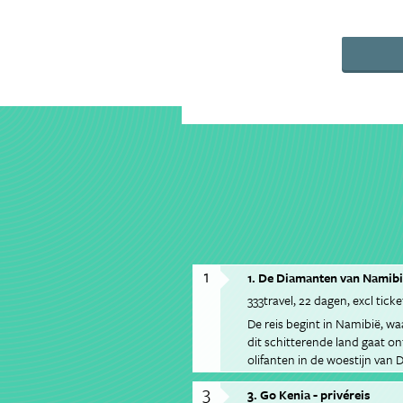
1
1. De Diamanten van Namibi
333travel
22 dagen
excl ticke
De reis begint in Namibië, wa
dit schitterende land gaat o
olifanten in de woestijn van
de Himba bevolking.
3
3. Go Kenia - privéreis