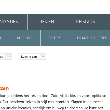
NISATIES
REIZEN
REISGIDS
N
REVIEWS
FOTO’S
PRAKTISCHE TIPS
ies
Luxe reizen
izen
 kun je tijdens het reizen door Zuid-Afrika kiezen voor topklasse
. Dat betekent reizen in stijl met comfort. Slapen in de meest
 op unieke locaties, heerlijk om bij weg te dromen. Je kunt het