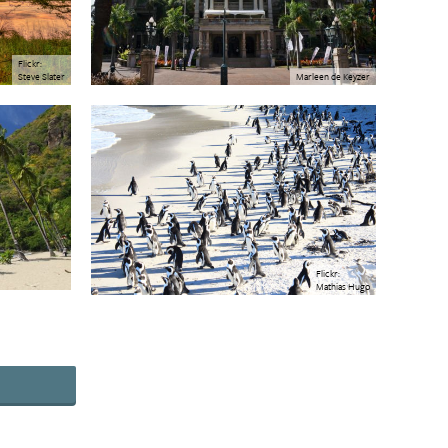
Flickr:
Marleen de Keyzer
Steve Slater
Flickr:
Mathias Hugo