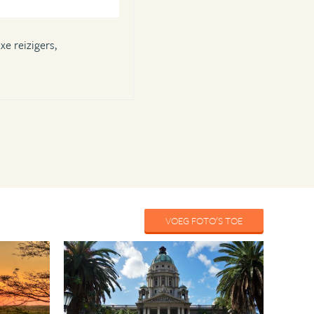
xe reizigers,
VOEG FOTO'S TOE