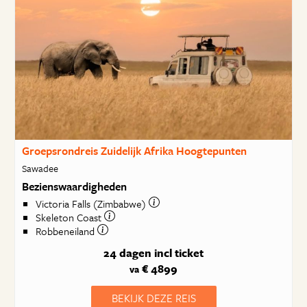
Groepsrondreis Zuidelijk Afrika Hoogtepunten
Sawadee
Bezienswaardigheden
Victoria Falls (Zimbabwe)
Skeleton Coast
Robbeneiland
24 dagen
incl ticket
€ 4899
va
BEKIJK DEZE REIS