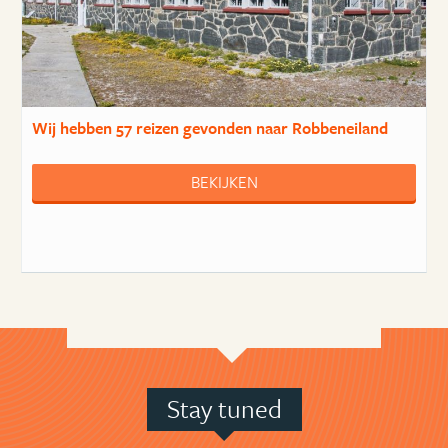
Wij hebben
57 reizen
gevonden naar Robbeneiland
BEKIJKEN
Stay tuned