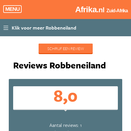
Afrika
.nl
MENU
Zuid-Afrika
SCHRIJF EEN REVIEW
Reviews Robbeneiland
8,0
Aantal reviews: 1