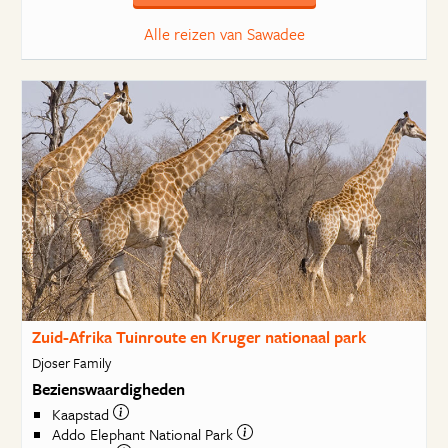
Alle reizen van Sawadee
Zuid-Afrika Tuinroute en Kruger nationaal park
Djoser Family
Bezienswaardigheden
Kaapstad
Addo Elephant National Park