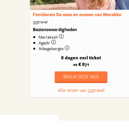
Familiereis De oase en oceaan van Marokko
333travel
Bezienswaardigheden
Marrakesh
Agadir
Atlasgebergte
8 dagen
excl ticket
€ 871
va
BEKIJK DEZE REIS
Alle reizen van 333travel