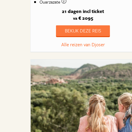
Ouarzazate
21 dagen
incl ticket
€ 2095
va
BEKIJK DEZE REIS
Alle reizen van Djoser