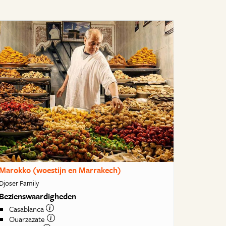
Marokko (woestijn en Marrakech)
Djoser Family
Bezienswaardigheden
Casablanca
Ouarzazate