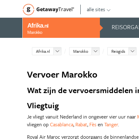
alle sites
Getaway
Travel
©
Afrika
REISORGA
.nl
Marokko
Afrika.nl
Marokko
Reisgids
Vervoer Marokko
Wat zijn de vervoersmiddelen 
Vliegtuig
Je vliegt vanuit Nederland in ongeveer vier uur naar
vliegen op
Casablanca
,
Rabat
,
Fès
en
Tanger
.
Royal Air Maroc verzorgt doorgaans de binnenlandse