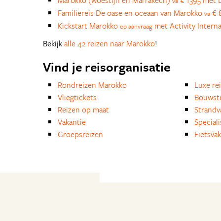
Marokko (woestijn en Marrakech)
€ 1395 met D
va
Familiereis De oase en oceaan van Marokko
€ 8
va
Kickstart Marokko
met Activity Interna
op aanvraag
Bekijk
alle 42 reizen naar Marokko
!
Vind je reisorganisatie
Rondreizen Marokko
Luxe re
Vliegtickets
Bouwst
Reizen op maat
Strandv
Vakantie
Special
Groepsreizen
Fietsvak