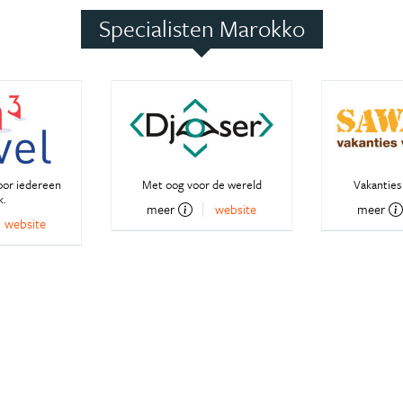
Specialisten Marokko
oor iedereen
Met oog voor de wereld
Vakanties 
k.
meer
website
meer
website