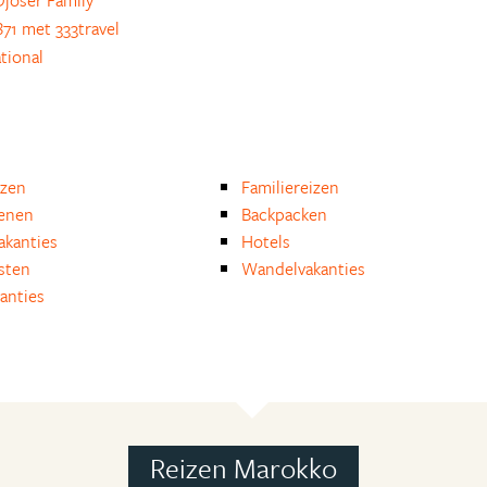
joser Family
71 met 333travel
tional
izen
Familiereizen
enen
Backpacken
akanties
Hotels
isten
Wandelvakanties
anties
Reizen Marokko