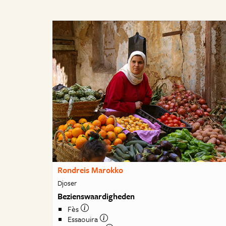
Rondreis Marokko
Djoser
Bezienswaardigheden
Fès
Essaouira