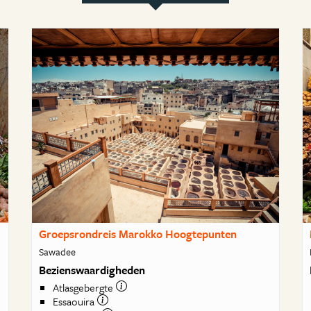
Groepsrondreis Marokko Hoogtepunten
Sawadee
Bezienswaardigheden
Atlasgebergte
Essaouira