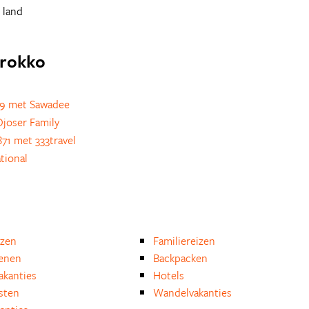
 land
arokko
9 met Sawadee
joser Family
71 met 333travel
tional
izen
Familiereizen
enen
Backpacken
akanties
Hotels
isten
Wandelvakanties