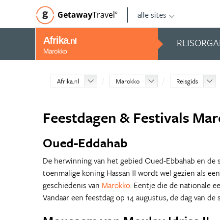
alle sites
Getaway
Travel
©
Afrika
REISORGA
.nl
Marokko
Afrika.nl
Marokko
Reisgids
Feestdagen & Festivals Ma
Oued-Eddahab
De herwinning van het gebied Oued-Ebbahab en de 
toenmalige koning Hassan II wordt wel gezien als een
geschiedenis van
Marokko
. Eentje die de nationale e
Vandaar een feestdag op 14 augustus, de dag van de s