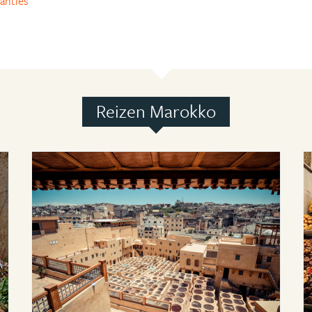
anties
Reizen Marokko