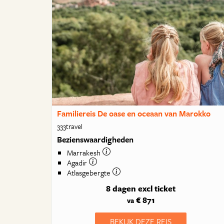
Familiereis De oase en oceaan van Marokko
333travel
Bezienswaardigheden
Marrakesh
Agadir
Atlasgebergte
8 dagen
excl ticket
€ 871
va
BEKIJK DEZE REIS