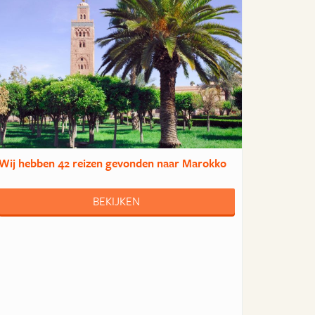
Wij hebben
42 reizen
gevonden naar Marokko
BEKIJKEN