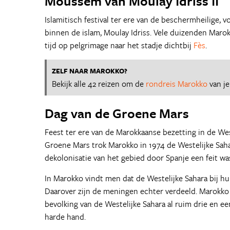
Moussem van Moulay Idriss II
Islamitisch festival ter ere van de beschermheilige, v
binnen de islam, Moulay Idriss. Vele duizenden Mar
tijd op pelgrimage naar het stadje dichtbij
Fès
.
ZELF NAAR MAROKKO?
Bekijk alle 42 reizen om de
rondreis Marokko
van j
Dag van de Groene Mars
Feest ter ere van de Marokkaanse bezetting in de Wes
Groene Mars trok Marokko in 1974 de Westelijke Saha
dekolonisatie van het gebied door Spanje een feit wa
In Marokko vindt men dat de Westelijke Sahara bij h
Daarover zijn de meningen echter verdeeld. Marokko
bevolking van de Westelijke Sahara al ruim drie en 
harde hand.