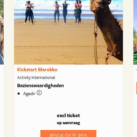
Kickstart Marokko
Activity International
Bezienswaardigheden
Agadir
excl ticket
op aanvraag
BEKIJK DEZE REIS