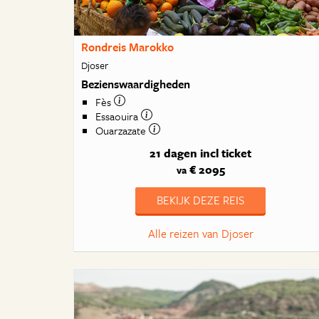
Rondreis Marokko
Djoser
Bezienswaardigheden
Fès
Essaouira
Ouarzazate
21 dagen
incl ticket
€ 2095
va
BEKIJK DEZE REIS
Alle reizen van Djoser