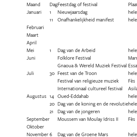
Maand
Dag
Feestdag of festival
Plaa
Januari
1
Nieuwjaarsdag
hele
11
Onafhankelijkheid manifest
hele
Februari
Maart
April
Mei
1
Dag van de Arbeid
hele
Juni
Folklore Festival
Mar
Gnaoua & Wereld Muziek Festival
Essa
Juli
30
Feest van de Troon
hele
Festival van religieuze muziek
Fès
Internationaal cultureel festival
Asil
Augustus
14
Oued-Eddahab
hele
20
Dag van de koning en de revolutie
hele
21
Dag van de jongeren
hele
September
Moussem van Moulay Idriss II
Fès
Oktober
November
6
Dag van de Groene Mars
hele