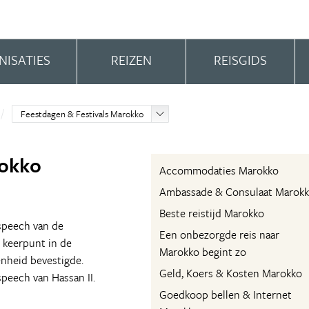
NISATIES
REIZEN
REISGIDS
Feestdagen & Festivals Marokko
rokko
Accommodaties Marokko
Ambassade & Consulaat Marok
Beste reistijd Marokko
speech van de
Een onbezorgde reis naar
 keerpunt in de
Marokko begint zo
enheid bevestigde.
Geld, Koers & Kosten Marokko
peech van Hassan II.
Goedkoop bellen & Internet