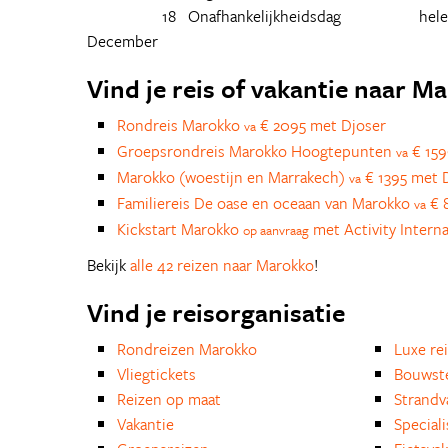
18
Onafhankelijkheidsdag
hele
December
Vind je reis of vakantie naar M
Rondreis Marokko
€ 2095 met Djoser
va
Groepsrondreis Marokko Hoogtepunten
€ 159
va
Marokko (woestijn en Marrakech)
€ 1395 met D
va
Familiereis De oase en oceaan van Marokko
€ 8
va
Kickstart Marokko
met Activity Interna
op aanvraag
Bekijk
alle 42 reizen naar Marokko
!
Vind je reisorganisatie
Rondreizen Marokko
Luxe re
Vliegtickets
Bouwst
Reizen op maat
Strandv
Vakantie
Special