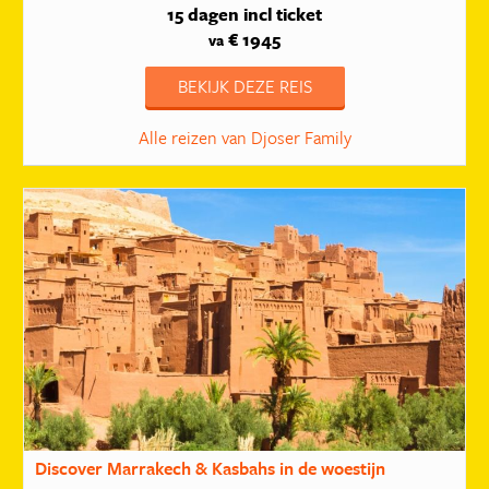
15 dagen
incl ticket
€ 1945
va
BEKIJK DEZE REIS
Alle reizen van Djoser Family
Discover Marrakech & Kasbahs in de woestijn