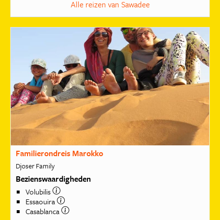
Alle reizen van Sawadee
Familierondreis Marokko
Djoser Family
Bezienswaardigheden
Volubilis
Essaouira
Casablanca