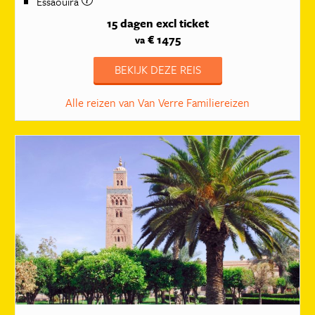
Essaouira
15 dagen
excl ticket
€ 1475
va
BEKIJK DEZE REIS
Alle reizen van Van Verre Familiereizen