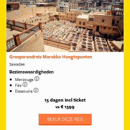
Groepsrondreis Marokko Hoogtepunten
Sawadee
Bezienswaardigheden
Merzouga
Fès
Essaouira
15 dagen
incl ticket
€ 1599
va
BEKIJK DEZE REIS