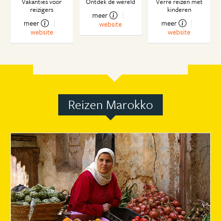
Vakanties voor
Ontdek de wereld
Verre reizen met
reizigers
kinderen
meer
meer
meer
website
website
website
Reizen Marokko