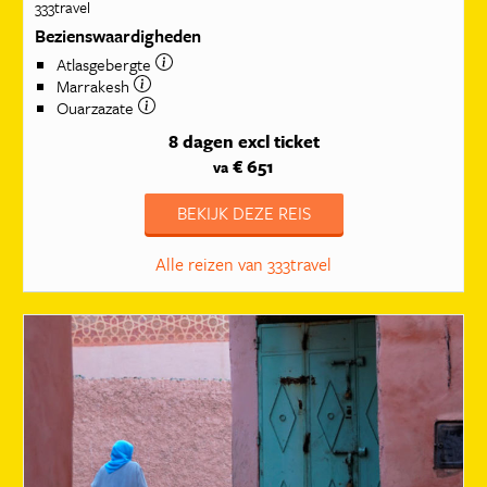
333travel
Bezienswaardigheden
Atlasgebergte
Marrakesh
Ouarzazate
8 dagen
excl ticket
€ 651
va
BEKIJK DEZE REIS
Alle reizen van 333travel