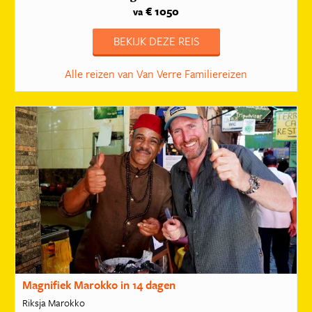
€ 1050
va
BEKIJK DEZE REIS
Alle reizen van Van Verre Familiereizen
Magnifiek Marokko in 14 dagen
Riksja Marokko