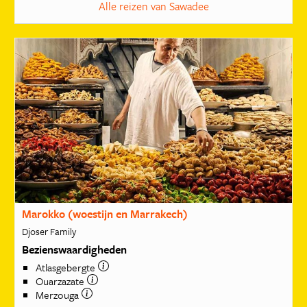
Alle reizen van Sawadee
Marokko (woestijn en Marrakech)
Djoser Family
Bezienswaardigheden
Atlasgebergte
Ouarzazate
Merzouga