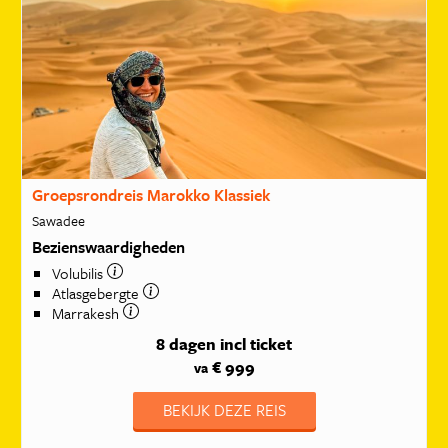
Groepsrondreis Marokko Klassiek
Sawadee
Bezienswaardigheden
Volubilis
Atlasgebergte
Marrakesh
8 dagen
incl ticket
€ 999
va
BEKIJK DEZE REIS