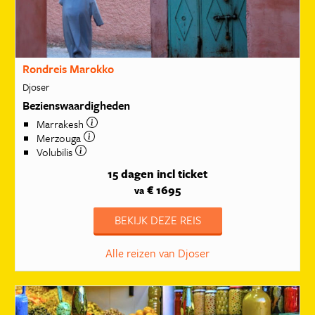
Rondreis Marokko
Djoser
Bezienswaardigheden
Marrakesh
Merzouga
Volubilis
15 dagen
incl ticket
€ 1695
va
BEKIJK DEZE REIS
Alle reizen van Djoser