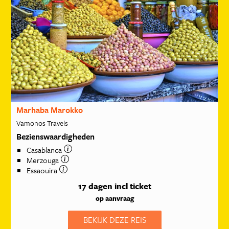
Marhaba Marokko
Vamonos Travels
Bezienswaardigheden
Casablanca
Merzouga
Essaouira
17 dagen
incl ticket
op aanvraag
BEKIJK DEZE REIS