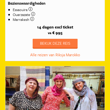
Bezienswaardigheden
Essaouira
Ouarzazate
Marrakesh
14 dagen
excl ticket
€ 995
va
BEKIJK DEZE REIS
Alle reizen van Riksja Marokko