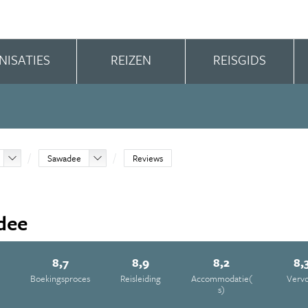
NISATIES
REIZEN
REISGIDS
Sawadee
Reviews
dee
8,7
8,9
8,2
8,
Boekingsproces
Reisleiding
Accommodatie(
Verv
s)