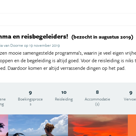
ma en reisbegeleiders!
(bezocht in augustus 2019)
cia van Doorne op 19 november 2019
izen mooie samengestelde programma’s, waarin je veel eigen vrijh
stoppen en de begeleiding is altijd goed. Voor de reisleiding is nik
oed. Daardoor komen er altijd verrassende dingen op het pad.
9
10
8
9
ene
Boekingsproce
Reisleiding
Accommodatie
Vervoe
ing
s
(s)