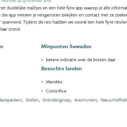
e Meerman op 25 november 2019
t duidelijke mailtjes en een hele fijne app waarop je alle informat
n die app meteen je reisgenoten bekijken en contact met ze zoeken 
spannend. Tijdens de reis hadden we vooral een hele fijne reislei
klaar stond.
ee
Minpunten Sawadee
betere indicatie over de kosten daar
Bezochte landen
Marokko
Costa Rica
Backpackers,
Stellen,
Vriendengroep,
Avonturiers,
Natuurliefheb