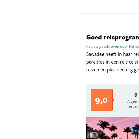
Goed reisprogram
Review geschreven door Patri
Sawadee heeft in haar re
pareltjes in een reis te 
reizen en plaatsen erg g
9
9,0
Algem
ervar