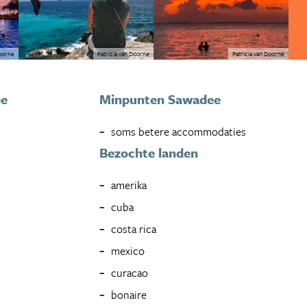
Doorne
Patricia van Doorne
Patricia van Doorne
ee
Minpunten Sawadee
soms betere accommodaties
Bezochte landen
amerika
cuba
costa rica
mexico
curacao
bonaire