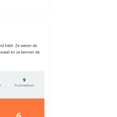
eid hebt. Ze weten de
s teveel en ze kennen de
9
r
Prijs-kwaliteit
6