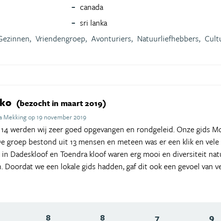
canada
sri lanka
Gezinnen,
Vriendengroep,
Avonturiers,
Natuurliefhebbers,
Cult
kko
(bezocht in maart 2019)
a Mekking op 19 november 2019
g 14 werden wij zeer goed opgevangen en rondgeleid. Onze gids 
De groep bestond uit 13 mensen en meteen was er een klik en ve
 in Dadeskloof en Toendra kloof waren erg mooi en diversiteit na
 Doordat we een lokale gids hadden, gaf dit ook een gevoel van ve
8
8
7
9