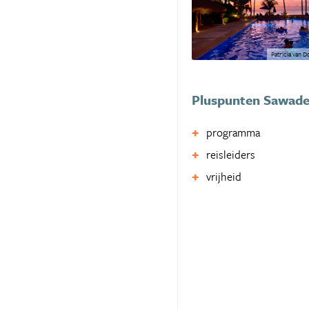
Patricia van 
Pluspunten Sawad
programma
reisleiders
vrijheid