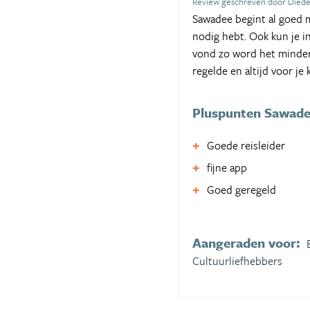
Review geschreven door Died
Sawadee begint al goed me
nodig hebt. Ook kun je i
vond zo word het minder 
regelde en altijd voor je 
Pluspunten Sawad
Goede reisleider
fijne app
Goed geregeld
Aangeraden voor:
Cultuurliefhebbers