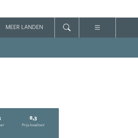
MEER LANDEN
3
8,3
oer
Prijs-kwaliteit