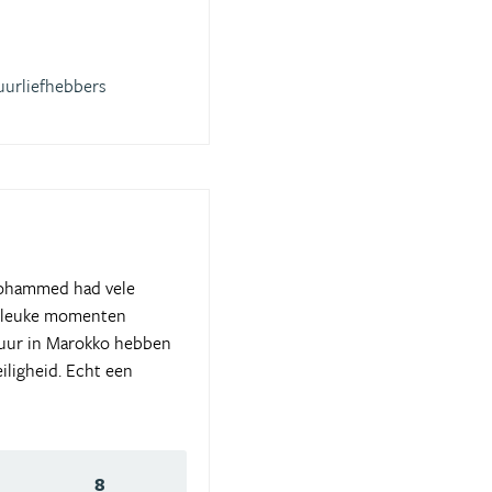
uurliefhebbers
Mohammed had vele
le leuke momenten
tuur in Marokko hebben
iligheid. Echt een
8