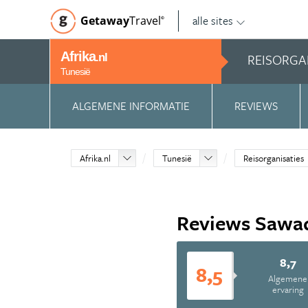
alle sites
Getaway
Travel
©
Afrika
REISORGA
.nl
Tunesië
ALGEMENE INFORMATIE
REVIEWS
Afrika.nl
Tunesië
Reisorganisaties
Reviews Sawa
8,7
8,5
Algemene
ervaring