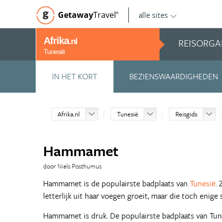
alle sites
Getaway
Travel
©
Afrika
REISORGA
.nl
Tunesië
IN HET KORT
BEZIENSWAARDIGHEDEN
Afrika.nl
Tunesië
Reisgids
Hammamet
door Niels Posthumus
Hammamet is de populairste badplaats van
Tunesië
.
letterlijk uit haar voegen groeit, maar die toch enig
Hammamet is druk. De populairste badplaats van Tunes