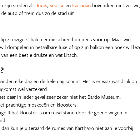
n zijn steden als
Tunis
,
Sousse
en
Kairouan
bovendien niet ver we
de auto of trein dus zo de stad uit.
jke reizigers' halen er misschien hun neus voor op. Maar wie
wil dompelen in betaalbare luxe of op zijn balkon een boek wil lez
 van een beetje drukte en wat kitsch.
?
nden elke dag en de hele dag schijnt. Het is er vaak wat druk op
rugkomst wel verzekerd.
et daar in ieder geval zeer zeker niet het Bardo Museum.
met prachtige moskeeën en kloosters.
ige Ribat klooster is om reisafstand door de goede wegen in
nd.
dan kun je uiteraard de ruïnes van Karthago niet aan je voorbij