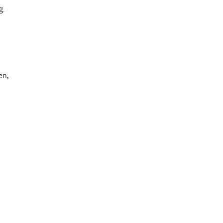
g.
en,