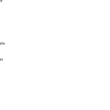
de
ële
et