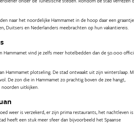
erdiener onder de Tunesische steden. Rondom de stad verrezen 
isden naar het noordelijke Hammamet in de hoop daar een graantje
den, Duitsers en Nederlanders meebrachten op hun vakantiereis.
rs
In Hammamet vind je zelfs meer hotelbedden dan de 50.000 offici
an Hammamet plotseling. De stad ontwaakt uit zijn winterslaap. M
 vol. De zon die in Hammamet zo prachtig boven de zee hangt,
 noorden uitkijken.
ouan
d weer is verzekerd, er zijn prima restaurants, het nachtleven is
tad heeft een stuk meer sfeer dan bijvoorbeeld het Spaanse