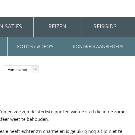
NISATIES
REIZEN
REISGIDS
FOTO'S / VIDEO'S
RONDREIS AANBIEDERS
Hammamet
 Zon en zee zijn de sterkste punten van de stad die in de zomer
e sfeer weet te behouden.
ië heeft echter z'n charme en is gelukkig nog altijd niet te