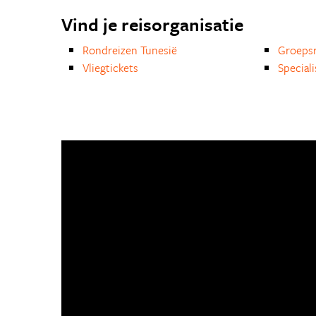
Vind je reisorganisatie
Rondreizen Tunesië
Groepsr
Vliegtickets
Special