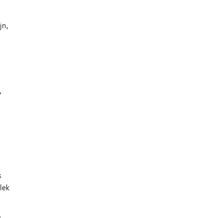
jn,
,
s
lek