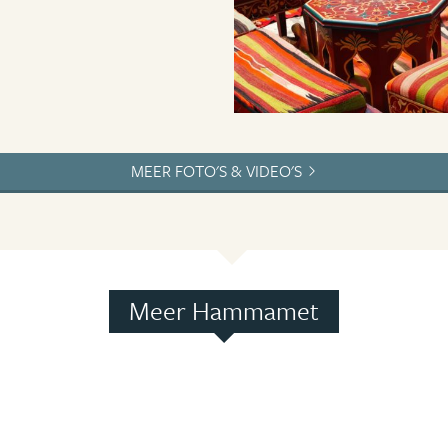
MEER FOTO'S & VIDEO'S
Meer Hammamet