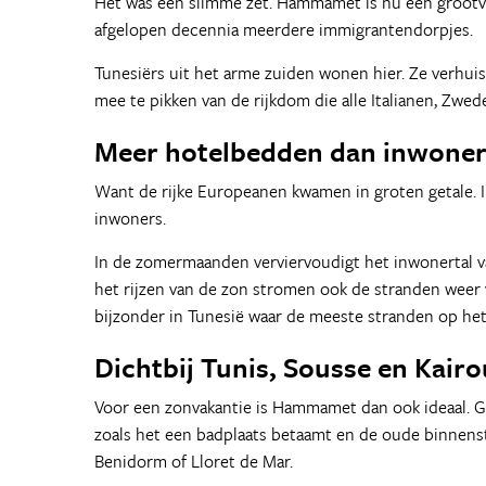
Het was een slimme zet. Hammamet is nu een grootv
afgelopen decennia meerdere immigrantendorpjes.
Tunesiërs uit het arme zuiden wonen hier. Ze verhu
mee te pikken van de rijkdom die alle Italianen, Zwe
Meer hotelbedden dan inwone
Want de rijke Europeanen kwamen in groten getale. 
inwoners.
In de zomermaanden verviervoudigt het inwonertal v
het rijzen van de zon stromen ook de stranden weer
bijzonder in Tunesië waar de meeste stranden op het
Dichtbij Tunis, Sousse en Kair
Voor een zonvakantie is Hammamet dan ook ideaal. Goe
zoals het een badplaats betaamt en de oude binnens
Benidorm of Lloret de Mar.