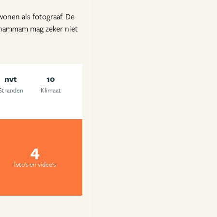
wonen als fotograaf. De
e hammam mag zeker niet
nvt
10
Stranden
Klimaat
4
foto's en video's