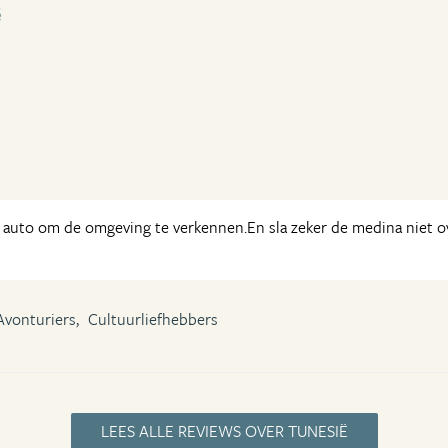
ë
auto om de omgeving te verkennen.En sla zeker de medina niet ove
Avonturiers,
Cultuurliefhebbers
LEES ALLE REVIEWS OVER TUNESIË