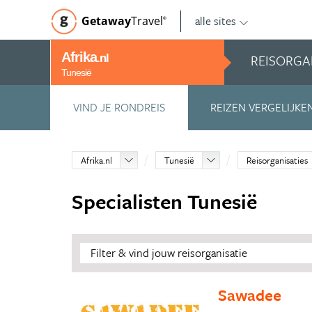
alle sites
Getaway
Travel
©
Afrika
REISORGA
.nl
Tunesië
VIND JE RONDREIS
REIZEN VERGELIJKE
Afrika.nl
Tunesië
Reisorganisaties
Specialisten Tunesië
Filter & vind jouw reisorganisatie
Sawadee