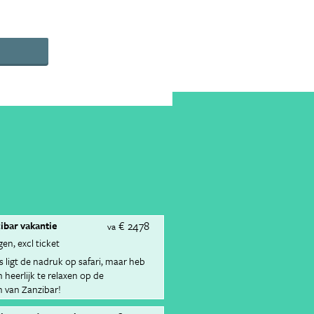
€ 2478
zibar vakantie
va
gen
excl ticket
s ligt de nadruk op safari, maar heb
heerlijk te relaxen op de
n van Zanzibar!