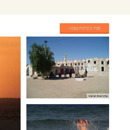
VOEG FOTO'S TOE
Marian Boersma