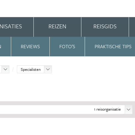
NISATIES
REIZEN
REISGIDS
N
REVIEWS
FOTO’S
PRAKTISCHE TIPS
Specialisten
1
reisorganisatie