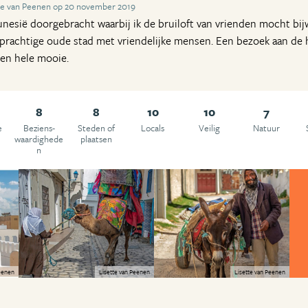
te van Peenen op 20 november 2019
Tunesië doorgebracht waarbij ik de bruiloft van vrienden mocht bij
, prachtige oude stad met vriendelijke mensen. Een bezoek aan d
een hele mooie.
8
8
10
10
7
e
Beziens­
Steden of
Locals
Veilig
Natuur
waardighede
plaatsen
n
Peenen
Lisette van Peenen
Lisette van Peenen