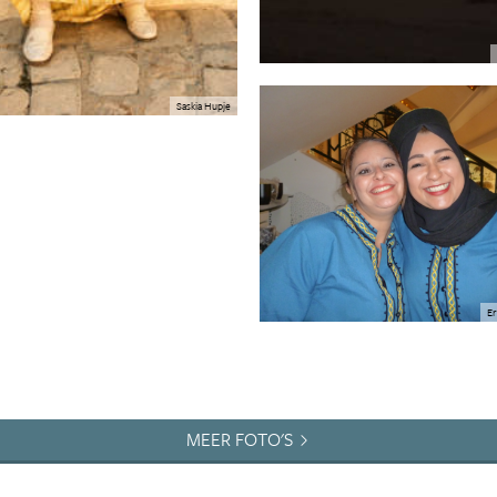
Saskia Hupje
Er
MEER FOTO'S