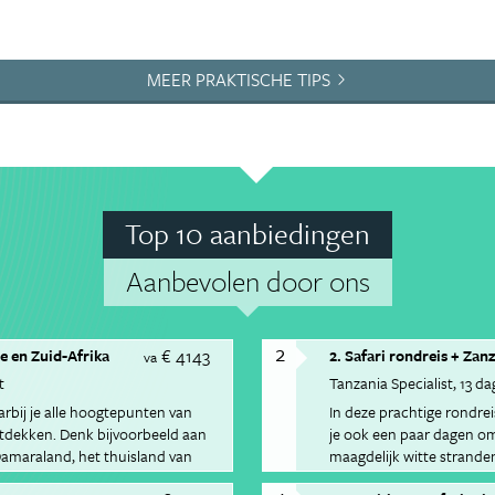
MEER PRAKTISCHE TIPS
Top 10 aanbiedingen
Aanbevolen door ons
2
€ 4143
e en Zuid-Afrika
2. Safari rondreis + Zan
va
t
Tanzania Specialist
13 da
arbij je alle hoogtepunten van
In deze prachtige rondrei
ntdekken. Denk bijvoorbeeld aan
je ook een paar dagen om 
 Damaraland, het thuisland van
maagdelijk witte strande