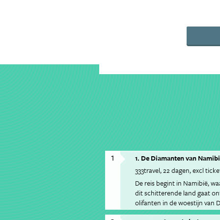
1
1. De Diamanten van Namibi
333travel
22 dagen
excl ticke
De reis begint in Namibië, wa
dit schitterende land gaat o
olifanten in de woestijn van
de Himba bevolking.