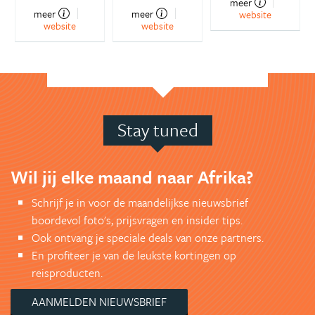
meer
meer
meer
website
website
website
Stay tuned
Wil jij elke maand naar Afrika?
Schrijf je in voor de maandelijkse nieuwsbrief
boordevol foto's, prijsvragen en insider tips.
Ook ontvang je speciale deals van onze partners.
En profiteer je van de leukste kortingen op
reisproducten.
AANMELDEN NIEUWSBRIEF