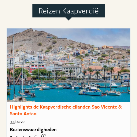
Reizen Kaapverdië
Highlights de Kaapverdische eilanden Sao Vicente &
Santo Antao
333travel
Bezienswaardigheden