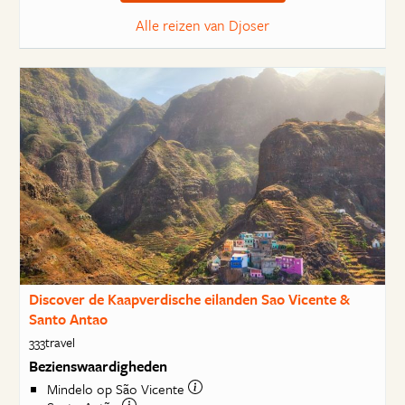
Alle reizen van Djoser
Discover de Kaapverdische eilanden Sao Vicente &
Santo Antao
333travel
Bezienswaardigheden
Mindelo op São Vicente