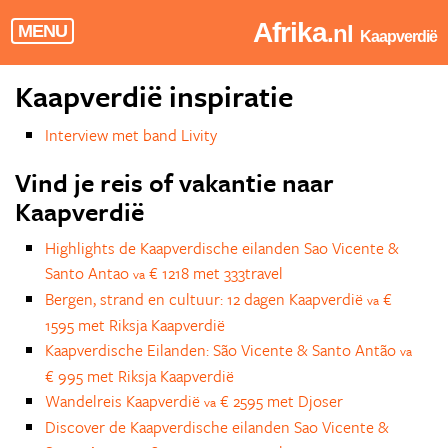
Afrika
.nl
MENU
Kaapverdië
Kaapverdië inspiratie
Interview met band Livity
Vind je reis of vakantie naar
Kaapverdië
Highlights de Kaapverdische eilanden Sao Vicente &
Santo Antao
€ 1218 met 333travel
va
Bergen, strand en cultuur: 12 dagen Kaapverdië
€
va
1595 met Riksja Kaapverdië
Kaapverdische Eilanden: São Vicente & Santo Antão
va
€ 995 met Riksja Kaapverdië
Wandelreis Kaapverdië
€ 2595 met Djoser
va
Discover de Kaapverdische eilanden Sao Vicente &