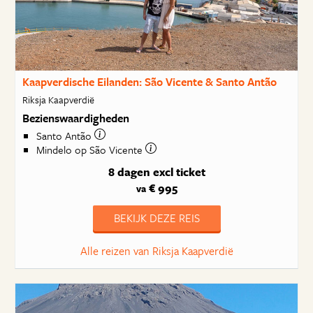
Kaapverdische Eilanden: São Vicente & Santo Antão
Riksja Kaapverdië
Bezienswaardigheden
Santo Antão
Mindelo op São Vicente
8 dagen
excl ticket
€ 995
va
BEKIJK DEZE REIS
Alle reizen van Riksja Kaapverdië