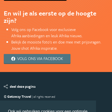
En wil je als eerste op de hoogte
zijn?
Volg ons op Facebook voor exclusieve
Afrika aanbiedingen en leuk Afrika nieuws.
Bekijk de mooiste foto's en doe mee met prijsvragen.
Jouw shot Afrika inspiratie.
VOLG ONS VIA FACEBOOK
deel deze pagina
© Getaway Travel
| all rights reserved
Adverteren
Handige Links
Algemene Voorwaarden
Copyright
Privacy statement
Disclaimer
Cookies
Ook wij gebruiken cookies voor een optimale