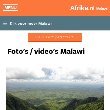
Afrika
.nl
MENU
Malawi
VOEG FOTO'S/VIDEO'S TOE
Foto's / video's Malawi