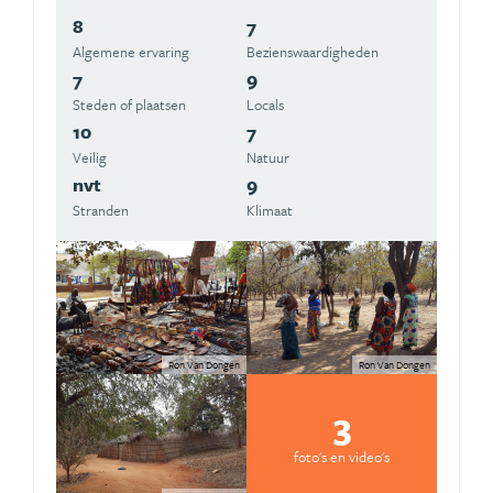
8
7
Algemene ervaring
Beziens­waardigheden
7
9
Steden of plaatsen
Locals
10
7
Veilig
Natuur
nvt
9
Stranden
Klimaat
Ron Van Dongen
Ron Van Dongen
3
foto's en video's