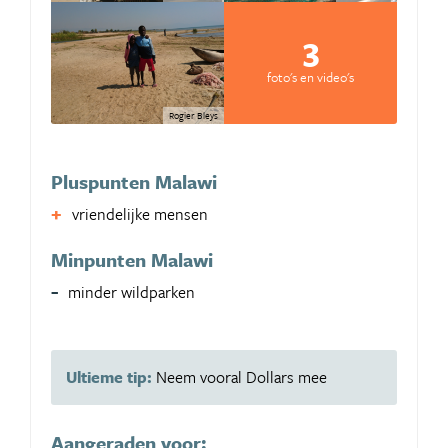
3
foto's en video's
Rogier Bleys
Pluspunten Malawi
vriendelijke mensen
Minpunten Malawi
minder wildparken
Ultieme tip:
Neem vooral Dollars mee
Aangeraden voor: