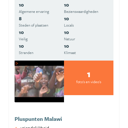
10
10
Algemene ervaring
Beziens­waardigheden
8
10
Steden of plaatsen
Locals
10
10
Veilig
Natuur
10
10
Stranden
Klimaat
1
foto's en video's
Pluspunten Malawi
vriendelijkheid