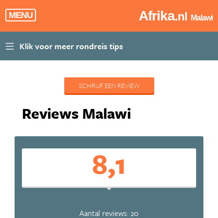
Afrika
.nl
MENU
Malawi
SCHRIJF EEN REVIEW
Reviews Malawi
8,1
Aantal reviews: 20