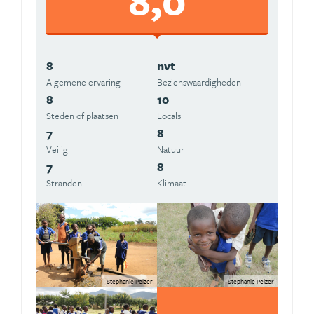
8
nvt
Algemene ervaring
Beziens­waardigheden
8
10
Steden of plaatsen
Locals
7
8
Veilig
Natuur
7
8
Stranden
Klimaat
Stephanie Pelzer
Stephanie Pelzer