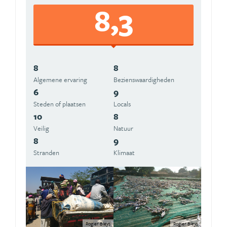
8,3
8
8
Algemene ervaring
Beziens­waardigheden
6
9
Steden of plaatsen
Locals
10
8
Veilig
Natuur
8
9
Stranden
Klimaat
Rogier Bleys
Rogier Bleys