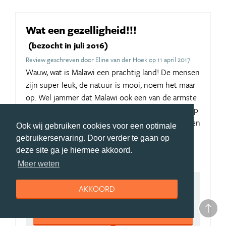
Wat een gezelligheid!!!
(bezocht in juli 2016)
Review geschreven door Eline van der Hoek op 11 april 2017
Wauw, wat is Malawi een prachtig land! De mensen
zijn super leuk, de natuur is mooi, noem het maar
op. Wel jammer dat Malawi ook een van de armste
landen ter wereld is. Ik ben daarom met een groep
andere vrijwilligers naar Malawi gegaan om mensen
Ook wij gebruiken cookies voor een optimale
te helpen met de dagelijkse dingen, zeker geen
gebruikerservaring. Door verder te gaan op
straf!
deze site ga je hiermee akkoord.
Meer weten
8,1
AKKOORD