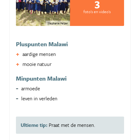
3
foto's en video's
Stephanie Pelzer
Pluspunten Malawi
aardige mensen
mooie natuur
Minpunten Malawi
armoede
leven in verleden
Ultieme tip:
Praat met de mensen.