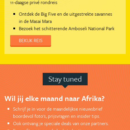
11-daagse privé rondreis
Ontdek de Big Five en de uitgestrekte savannes
in de Masai Mara
Bezoek het schitterende Amboseli National Park
BEKIJK REIS
Stay tuned
Wil jij elke maand naar Afrika?
Schrijf je in voor de maandelijkse nieuwsbrief
boordevol foto's, prijsvragen en insider tips.
Ook ontvang je speciale deals van onze partners.