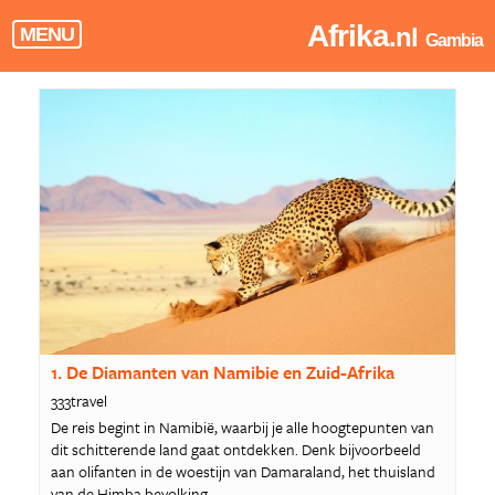
Afrika
.nl
MENU
Gambia
1. De Diamanten van Namibie en Zuid-Afrika
333travel
De reis begint in Namibië, waarbij je alle hoogtepunten van
dit schitterende land gaat ontdekken. Denk bijvoorbeeld
aan olifanten in de woestijn van Damaraland, het thuisland
van de Himba bevolking.