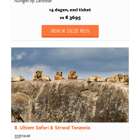
Nungwi op Zanzibar.
14 dagen
excl ticket
€ 3695
va
BEKIJK DEZE REIS
8. Ultiem Safari & Strand Tanzania
333travel