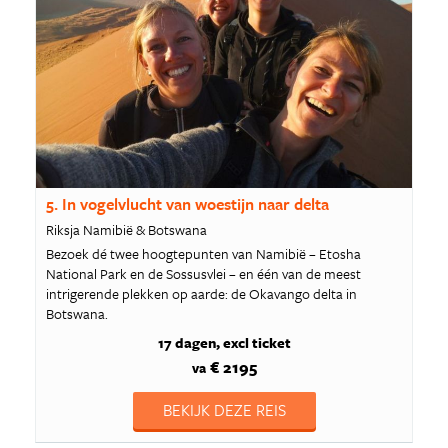
5. In vogelvlucht van woestijn naar delta
Riksja Namibië & Botswana
Bezoek dé twee hoogtepunten van Namibië – Etosha
National Park en de Sossusvlei – en één van de meest
intrigerende plekken op aarde: de Okavango delta in
Botswana.
17 dagen
excl ticket
€ 2195
va
BEKIJK DEZE REIS