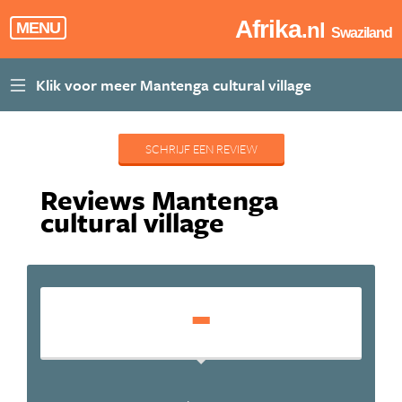
Afrika
.nl
MENU
Swaziland
SCHRIJF EEN REVIEW
Reviews Mantenga
cultural village
-