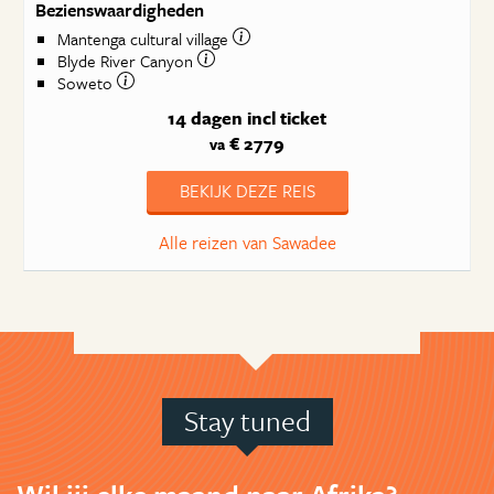
Bezienswaardigheden
Mantenga cultural village
Blyde River Canyon
Soweto
14 dagen
incl ticket
€ 2779
va
BEKIJK DEZE REIS
Alle reizen van Sawadee
Stay tuned