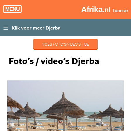
Afrika
.nl
MENU
Tunesië
VOEG FOTO'S/VIDEO'S TOE
Foto's / video's Djerba