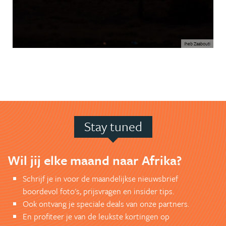
Iheb Zaabouti
Stay tuned
Wil jij elke maand naar Afrika?
Schrijf je in voor de maandelijkse nieuwsbrief
boordevol foto's, prijsvragen en insider tips.
Ook ontvang je speciale deals van onze partners.
En profiteer je van de leukste kortingen op