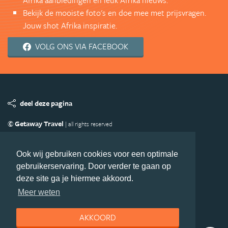
Afrika aanbiedingen en leuk Afrika nieuws.
Bekijk de mooiste foto's en doe mee met prijsvragen.
Jouw shot Afrika inspiratie.
VOLG ONS VIA FACEBOOK
deel deze pagina
© Getaway Travel
| all rights reserved
Adverteren
Handige Links
Algemene Voorwaarden
Copyright
Privacy statement
Disclaimer
Cookies
Ook wij gebruiken cookies voor een optimale
gebruikerservaring. Door verder te gaan op
Volg Afrika.nl
deze site ga je hiermee akkoord.
Nieuwsbrief
Facebook
Meer weten
AKKOORD