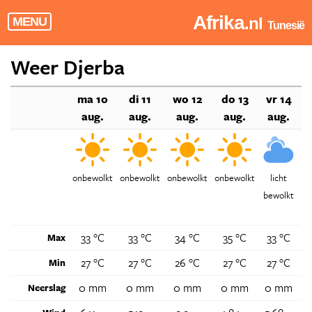
Afrika
.nl
MENU
Tunesië
Weer Djerba
ma 10
di 11
wo 12
do 13
vr 14
z
aug.
aug.
aug.
aug.
aug.
onbewolkt
onbewolkt
onbewolkt
onbewolkt
licht
bewolkt
b
33 °C
33 °C
34 °C
35 °C
33 °C
3
Max
27 °C
27 °C
26 °C
27 °C
27 °C
2
Min
0 mm
0 mm
0 mm
0 mm
0 mm
0
Neerslag