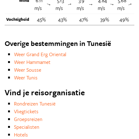
6.11
5.13
3.9
4.84
5.68
6
Wind
↑
↑
↑
↑
↑
m/s
m/s
m/s
m/s
m/s
m
45%
43%
47%
39%
49%
Vochtigheid
Overige bestemmingen in Tunesië
Weer Grand Erg Oriental
Weer Hammamet
Weer Sousse
Weer Tunis
Vind je reisorganisatie
Rondreizen Tunesië
Vliegtickets
Groepsreizen
Specialisten
Hotels