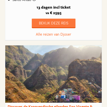
13 dagen
incl ticket
€ 2595
va
BEKIJK DEZE REIS
Alle reizen van Djoser
Discover de Kaapverdische eilanden Sao Vicente &