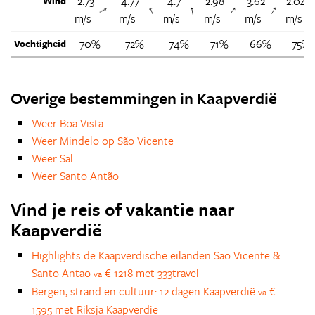
2.73
4.77
4.7
2.98
3.62
2.04
Wind
↑
↑
↑
↑
↑
m/s
m/s
m/s
m/s
m/s
m/s
70%
72%
74%
71%
66%
75%
Vochtigheid
Overige bestemmingen in Kaapverdië
Weer Boa Vista
Weer Mindelo op São Vicente
Weer Sal
Weer Santo Antão
Vind je reis of vakantie naar
Kaapverdië
Highlights de Kaapverdische eilanden Sao Vicente &
Santo Antao
€ 1218 met 333travel
va
Bergen, strand en cultuur: 12 dagen Kaapverdië
€
va
1595 met Riksja Kaapverdië