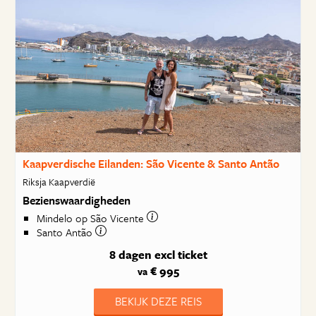
Kaapverdische Eilanden: São Vicente & Santo Antão
Riksja Kaapverdië
Bezienswaardigheden
Mindelo op São Vicente
Santo Antão
8 dagen
excl ticket
€ 995
va
BEKIJK DEZE REIS