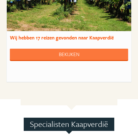
Wij hebben
17 reizen
gevonden naar Kaapverdië
BEKIJKEN
Specialisten Kaapverdië