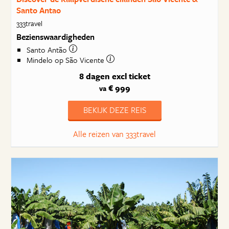
Santo Antao
333travel
Bezienswaardigheden
Santo Antão
Mindelo op São Vicente
8 dagen
excl ticket
€ 999
va
BEKIJK DEZE REIS
Alle reizen van 333travel