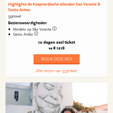
Highlights de Kaapverdische eilanden Sao Vicente &
Santo Antao
333travel
Bezienswaardigheden
Mindelo op São Vicente
Santo Antão
10 dagen
excl ticket
€ 1218
va
BEKIJK DEZE REIS
Alle reizen van 333travel