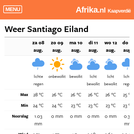
Afrika
.nl
MENU
Kaapverdië
Weer Santiago Eiland
za 08
zo 09
ma 10
di 11
wo 12
do 13
aug.
aug.
aug.
aug.
aug.
aug.
lichte
onbewolkt
bewolkt
licht
licht
lichte
regen
bewolkt
bewolkt
regen
28 °C
26 °C
26 °C
26 °C
26 °C
25 °C
Max
24 °C
24 °C
23 °C
23 °C
23 °C
23 °C
Min
1.03
0 mm
0 mm
0 mm
0 mm
0.39
Neerslag
mm
mm