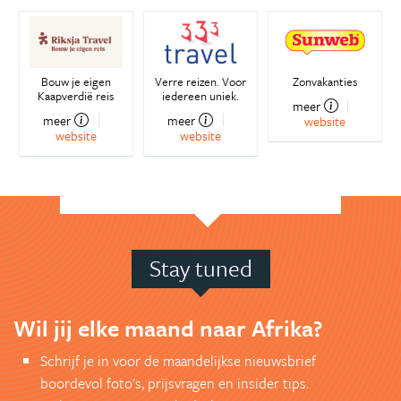
Bouw je eigen
Verre reizen. Voor
Zonvakanties
Kaapverdië reis
iedereen uniek.
meer
meer
meer
website
website
website
Stay tuned
Wil jij elke maand naar Afrika?
Schrijf je in voor de maandelijkse nieuwsbrief
boordevol foto's, prijsvragen en insider tips.