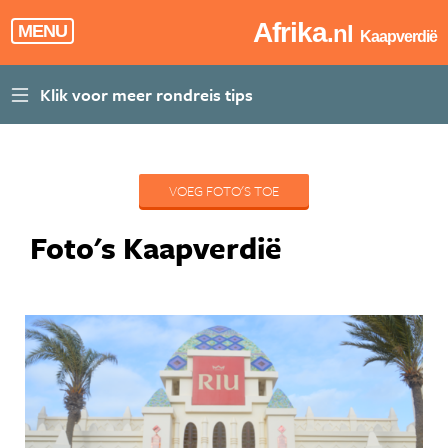
Afrika
.nl
MENU
Kaapverdië
VOEG FOTO'S TOE
Foto's Kaapverdië