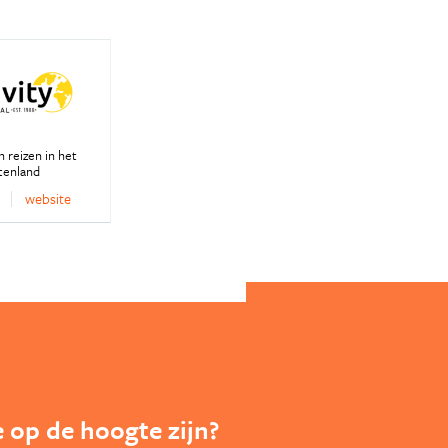
 reizen in het
tenland
website
te op de hoogte zijn?