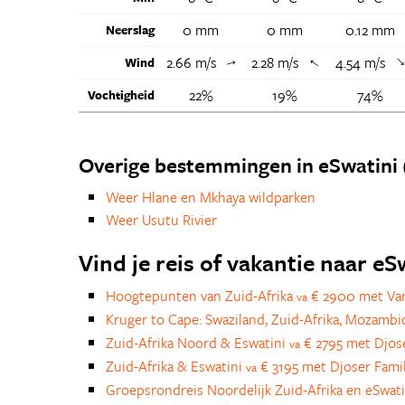
0 mm
0 mm
0.12 mm
Neerslag
2.66 m/s
2.28 m/s
4.54 m/s
↑
Wind
↑
22%
19%
74%
Vochtigheid
Overige bestemmingen in eSwatini 
Weer Hlane en Mkhaya wildparken
Weer Usutu Rivier
Vind je reis of vakantie naar e
Hoogtepunten van Zuid-Afrika
€ 2900 met Van
va
Kruger to Cape: Swaziland, Zuid-Afrika, Mozamb
Zuid-Afrika Noord & Eswatini
€ 2795 met Djose
va
Zuid-Afrika & Eswatini
€ 3195 met Djoser Fami
va
Groepsrondreis Noordelijk Zuid-Afrika en eSwat