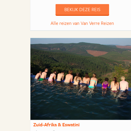
BEKIJK DEZE REIS
Alle reizen van Van Verre Reizen
Zuid-Afrika & Eswatini