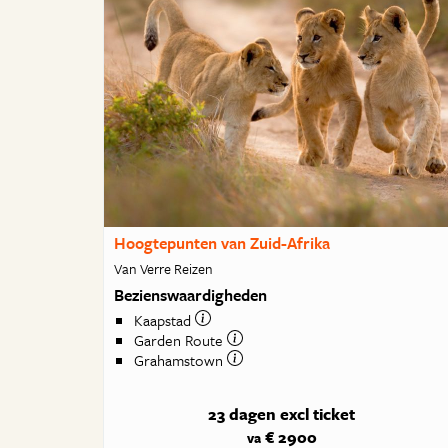
Hoogtepunten van Zuid-Afrika
Van Verre Reizen
Bezienswaardigheden
Kaapstad
Garden Route
Grahamstown
23 dagen
excl ticket
€ 2900
va