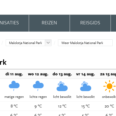
NISATIES
REIZEN
REISGIDS
Malolotja National Park
Weer Malolotja National Park
rk
.
di 11 aug.
wo 12 aug.
do 13 aug.
vr 14 aug.
za 15 au
matige regen
lichte regen
licht bewolkt
licht bewolkt
onbewolk
8 °C
9 °C
12 °C
15 °C
20 °C
6 °C
6 °C
5 °C
5 °C
6 °C