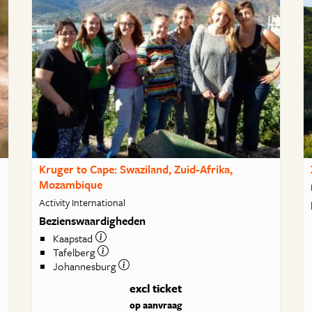
Kruger to Cape: Swaziland, Zuid-Afrika,
Mozambique
Activity International
Bezienswaardigheden
Kaapstad
Tafelberg
Johannesburg
excl ticket
op aanvraag