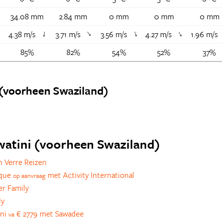
34.08 mm
2.84 mm
0 mm
0 mm
0 mm
4.38 m/s
3.71 m/s
3.56 m/s
4.27 m/s
1.96 m/s
↑
↑
↑
↑
↑
85%
82%
54%
52%
37%
(voorheen Swaziland)
Swatini (voorheen Swaziland)
 Verre Reizen
ique
met Activity International
op aanvraag
r Family
ly
ini
€ 2779 met Sawadee
va