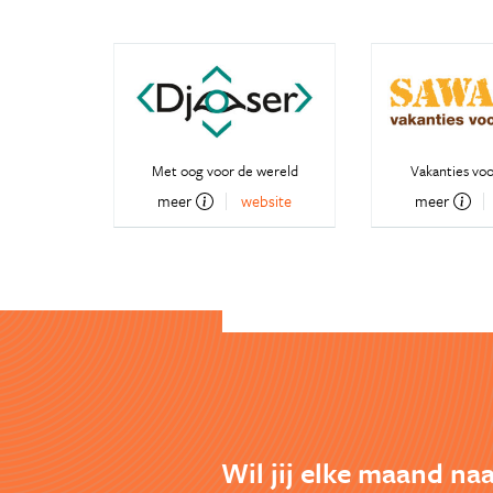
Met oog voor de wereld
Vakanties voo
meer
website
meer
Wil jij elke maand naa