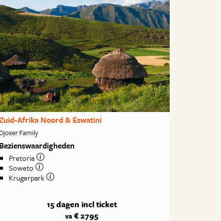
Zuid-Afrika Noord & Eswatini
Djoser Family
Bezienswaardigheden
Pretoria
Soweto
Krugerpark
15 dagen
incl ticket
€ 2795
va