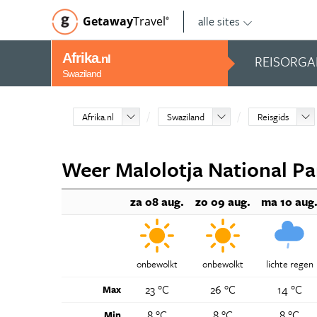
alle sites
Getaway
Travel
©
Afrika
REISORGA
.nl
Swaziland
Afrika.nl
Swaziland
Reisgids
Weer Malolotja National Pa
za 08 aug.
zo 09 aug.
ma 10 aug
onbewolkt
onbewolkt
lichte regen
23 °C
26 °C
14 °C
Max
8 °C
8 °C
8 °C
Min