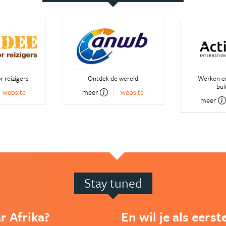
r reizigers
Ontdek de wereld
Werken en
bui
website
meer
website
meer
Stay tuned
r Afrika?
En wil je als eers