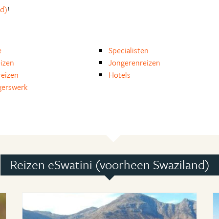
nd)
!
e
Specialisten
eizen
Jongerenreizen
eizen
Hotels
igerswerk
Reizen eSwatini (voorheen Swaziland)