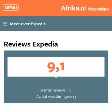
Afrika
.nl
MENU
Mozambique
Reviews Expedia
9,1
Aantal reviews: 10
Aantal waarderingen: 13