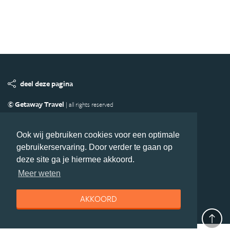
deel deze pagina
© Getaway Travel
| all rights reserved
Adverteren
Handige Links
Algemene Voorwaarden
Copyright
Privacy statement
Disclaimer
Cookies
Ook wij gebruiken cookies voor een optimale
gebruikerservaring. Door verder te gaan op
Volg Afrika.nl
deze site ga je hiermee akkoord.
Nieuwsbrief
Facebook
Meer weten
AKKOORD