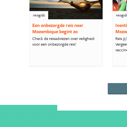
reisgids
reisgid
Een onbezorgde reis naar
Inent
Mozambique begint zo
Moza
Check de reisadviezen over veiligheid
Reis j
voor een onbezorgde reis!
Vergeet
vaccine