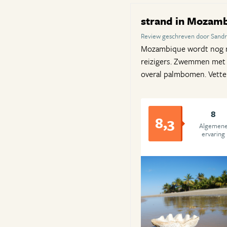
strand in Mozam
Review geschreven door Sand
Mozambique wordt nog ni
reizigers. Zwemmen met w
overal palmbomen. Vette
8
8,3
Algemen
ervaring