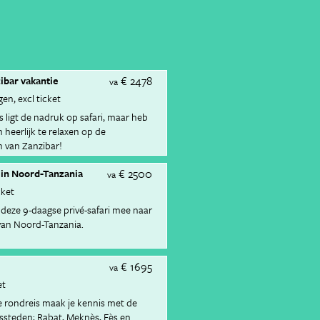
€ 2478
zibar vakantie
va
gen
excl ticket
s ligt de nadruk op safari, maar heb
heerlijk te relaxen op de
n van Zanzibar!
€ 2500
s in Noord-Tanzania
va
cket
 deze 9-daagse privé-safari mee naar
van Noord-Tanzania.
€ 1695
va
et
e rondreis maak je kennis met de
ssteden; Rabat, Meknès, Fès en