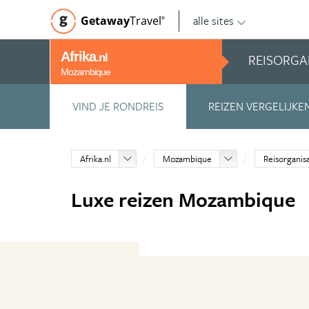
alle sites
Getaway
Travel
©
Afrika
REISORGA
.nl
Mozambique
VIND JE RONDREIS
REIZEN VERGELIJKE
Afrika.nl
Mozambique
Reisorganis
Luxe reizen Mozambique