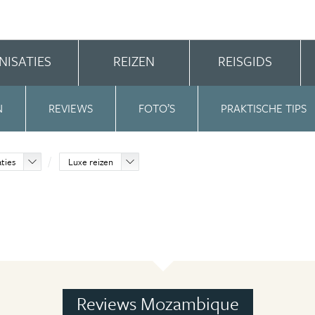
NISATIES
REIZEN
REISGIDS
N
REVIEWS
FOTO’S
PRAKTISCHE TIPS
aties
Luxe reizen
Reviews Mozambique