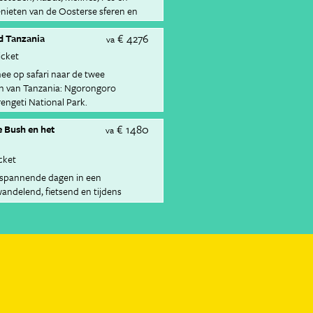
enieten van de Oosterse sferen en
s.
€ 4276
nd Tanzania
va
icket
ee op safari naar de twee
n van Tanzania: Ngorongoro
engeti National Park.
€ 1480
de Bush en het
va
icket
e spannende dagen in een
 wandelend, fietsend en tijdens
zoek gaat naar wilde dieren.