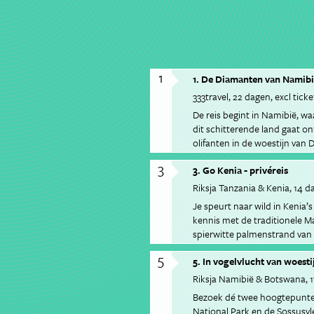
1
1. De Diamanten van Namibi
333travel
22 dagen
excl ticke
De reis begint in Namibië, wa
dit schitterende land gaat o
olifanten in de woestijn van
de Himba bevolking.
3
3. Go Kenia - privéreis
Riksja Tanzania & Kenia
14 d
Je speurt naar wild in Kenia
kennis met de traditionele Ma
spierwitte palmenstrand van 
5
5. In vogelvlucht van woesti
Riksja Namibië & Botswana
Bezoek dé twee hoogtepunte
National Park en de Sossusvl