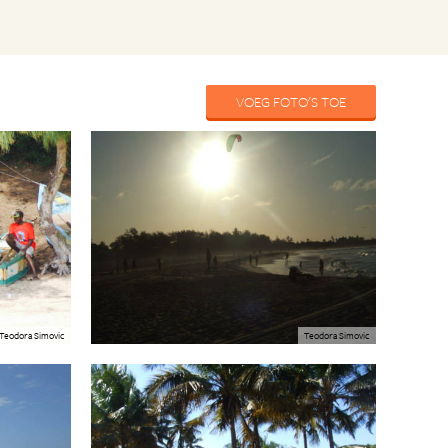
VOEG FOTO'S TOE
Teodora Simovic
Teodora Simovic