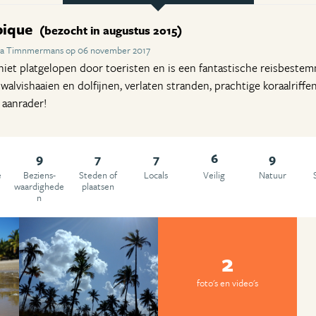
bique
(bezocht in augustus 2015)
ra Timnmermans op 06 november 2017
et platgelopen door toeristen en is een fantastische reisbestem
alvishaaien en dolfijnen, verlaten stranden, prachtige koraalriff
 aanrader!
9
7
7
6
9
e
Beziens­
Steden of
Locals
Veilig
Natuur
waardighede
plaatsen
n
2
foto's en video's