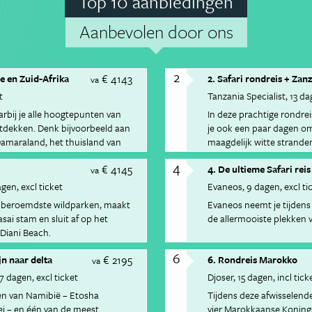
Top 10 aanbiedingen
Aanbevolen door ons
2
€ 4143
e en Zuid-Afrika
2. Safari rondreis + Zan
va
t
Tanzania Specialist
13 da
arbij je alle hoogtepunten van
In deze prachtige rondrei
ntdekken. Denk bijvoorbeeld aan
je ook een paar dagen om 
 Damaraland, het thuisland van
maagdelijk witte strande
4
€ 4145
4. De ultieme Safari rei
va
agen
excl ticket
Evaneos
9 dagen
excl ti
’s beroemdste wildparken, maakt
Evaneos neemt je tijdens
sai stam en sluit af op het
de allermooiste plekken 
Diani Beach.
6
€ 2195
jn naar delta
6. Rondreis Marokko
va
17 dagen
excl ticket
Djoser
15 dagen
incl tick
n van Namibië – Etosha
Tijdens deze afwisselend
ei – en één van de meest
vier Marokkaanse Koning