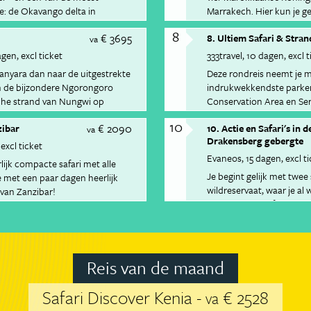
e: de Okavango delta in
Marrakech. Hier kun je g
ambachten in de medina’
8
€ 3695
8. Ultiem Safari & Stra
va
agen
excl ticket
333travel
10 dagen
excl t
Manyara dan naar de uitgestrekte
Deze rondreis neemt je m
in de bijzondere Ngorongoro
indrukwekkendste parke
ische strand van Nungwi op
Conservation Area en Ser
10
€ 2090
zibar
10. Actie en Safari's in 
va
Drakensberg gebergte
excl ticket
Evaneos
15 dagen
excl t
lijk compacte safari met alle
Je begint gelijk met twe
 met een paar dagen heerlijk
wildreservaat, waar je al
 van Zanzibar!
verschillende safari’s op 
Reis van de maand
Safari Discover Kenia -
€ 2528
va