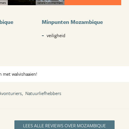
rmans
Sandra Timnmermans
bique
Minpunten Mozambique
veiligheid
met walvishaaien!
Avonturiers,
Natuurliefhebbers
LEES ALLE REVIEWS OVER MOZAMBIQUE