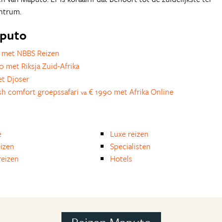
ntrum.
aputo
 met NBBS Reizen
 met Riksja Zuid-Afrika
t Djoser
sh comfort groepssafari
€ 1990 met Afrika Online
va
e
Luxe reizen
eizen
Specialisten
eizen
Hotels