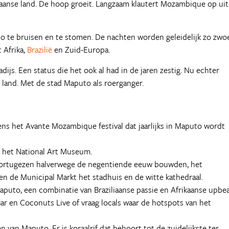
rikaanse land. De hoop groeit. Langzaam klautert Mozambique op uit
to te bruisen en te stomen. De nachten worden geleidelijk zo zwo
 Afrika,
Brazilië
en Zuid-Europa.
adijs. Een status die het ook al had in de jaren zestig. Nu echter
k land. Met de stad Maputo als roerganger.
ens het Avante Mozambique festival dat jaarlijks in Maputo wordt
 het National Art Museum.
 Portugezen halverwege de negentiende eeuw bouwden, het
en de Municipal Markt het stadhuis en de witte kathedraal.
Maputo, een combinatie van Braziliaanse passie en Afrikaanse upbe
Bar en Coconuts Live of vraag locals waar de hotspots van het
n van Maputo. Er is koraalrif dat behoort tot de zuidelijkste ter