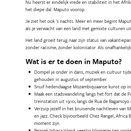
Nu heerst er eindelijk vrede en stabiliteit in het Af
het diepe dal. Maputo voorop.
Je ziet het ook 's nachts. Meer en meer begint Mapu
als je verwacht van een land met gemixte culturen uit
Het land groeit terug naar zijn status van vakantiepar
zonder racisme, zonder kolonisator. Als onafhankelij
Wat is er te doen in Maputo?
Dompel je onder in dans, muziek en cultuur tijd
gehouden in augustus of september.
Snuif hedendaagse Mozambiquaanse kunst op in
Maak een stadswandeling langs het fort dat de
treinstation uit 1910, langs de Rua de Bagamoyo 
Verzuip jezelf in het bruisende nachtleven van 
en jazz. Check bijvoorbeeld Chez Rangel, Africa 
moment zijn.
Bezoek Inhaca Island, veertig kilometer ten ooste