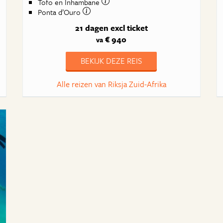
Tofo en Inhambane
Ponta d’Ouro
21 dagen
excl ticket
€ 940
va
BEKIJK DEZE REIS
Alle reizen van Riksja Zuid-Afrika