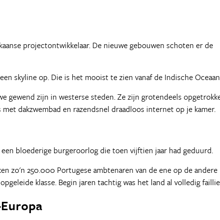
rikaanse projectontwikkelaar. De nieuwe gebouwen schoten er de
 een skyline op. Die is het mooist te zien vanaf de Indische Oceaan
e gewend zijn in westerse steden. Ze zijn grotendeels opgetrokk
tels met dakzwembad en razendsnel draadloos internet op je kamer.
en bloederige burgeroorlog die toen vijftien jaar had geduurd.
kken zo'n 250.000 Portugese ambtenaren van de ene op de andere
geleide klasse. Begin jaren tachtig was het land al volledig faillie
d-Europa