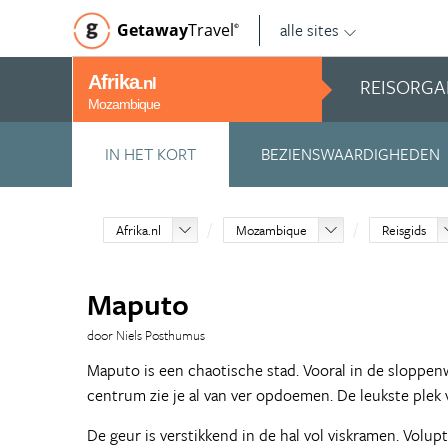
alle sites
Getaway
Travel
©
Afrika
REISORGA
.nl
Mozambique
IN HET KORT
BEZIENSWAARDIGHEDEN
Afrika.nl
Mozambique
Reisgids
Maputo
door Niels Posthumus
Maputo is een chaotische stad. Vooral in de sloppen
centrum zie je al van ver opdoemen. De leukste plek v
De geur is verstikkend in de hal vol viskramen. Volu