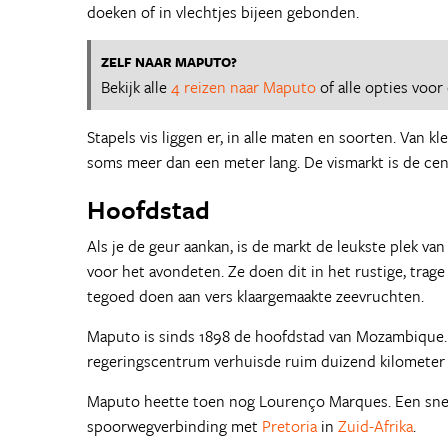
doeken of in vlechtjes bijeen gebonden.
ZELF NAAR MAPUTO?
Bekijk alle
4 reizen naar Maputo
of alle opties voo
Stapels vis liggen er, in alle maten en soorten. Van kle
soms meer dan een meter lang. De vismarkt is de cen
Hoofdstad
Als je de geur aankan, is de markt de leukste plek v
voor het avondeten. Ze doen dit in het rustige, trag
tegoed doen aan vers klaargemaakte zeevruchten.
Maputo is sinds 1898 de hoofdstad van Mozambique. 
regeringscentrum verhuisde ruim duizend kilometer 
Maputo heette toen nog Lourenço Marques. Een snell
spoorwegverbinding met
Pretoria
in
Zuid-Afrika
.