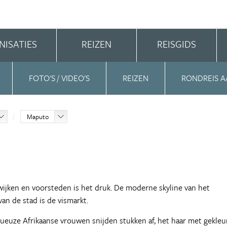
NISATIES
REIZEN
REISGIDS
FOTO'S / VIDEO'S
REIZEN
RONDREIS A
Maputo
wijken en voorsteden is het druk. De moderne skyline van het
an de stad is de vismarkt.
ptueuze Afrikaanse vrouwen snijden stukken af, het haar met gekle