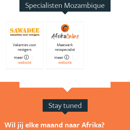
Specialisten Mozambique
Vakanties voor
Maatwerk
reizigers
reisspecialist
meer
meer
website
website
Stay tuned
Wil jij elke maand naar Afrika?