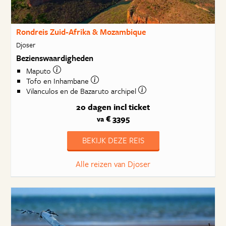
Rondreis Zuid-Afrika & Mozambique
Djoser
Bezienswaardigheden
Maputo
Tofo en Inhambane
Vilanculos en de Bazaruto archipel
20 dagen
incl ticket
€ 3395
va
BEKIJK DEZE REIS
Alle reizen van Djoser