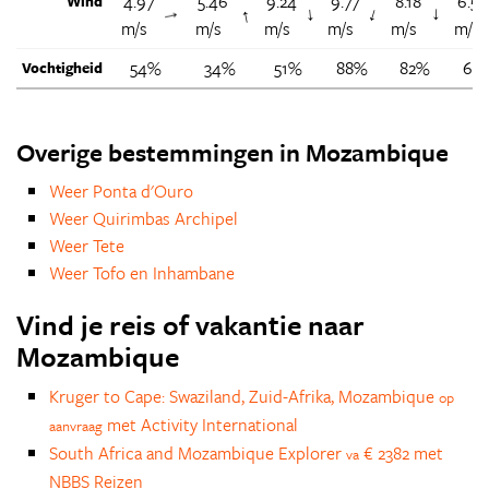
4.97
5.46
9.24
9.77
8.18
6.55
Wind
↑
↑
↑
↑
↑
m/s
m/s
m/s
m/s
m/s
m/s
54%
34%
51%
88%
82%
63
Vochtigheid
Overige bestemmingen in Mozambique
Weer Ponta d'Ouro
Weer Quirimbas Archipel
Weer Tete
Weer Tofo en Inhambane
Vind je reis of vakantie naar
Mozambique
Kruger to Cape: Swaziland, Zuid-Afrika, Mozambique
op
met Activity International
aanvraag
South Africa and Mozambique Explorer
€ 2382 met
va
NBBS Reizen