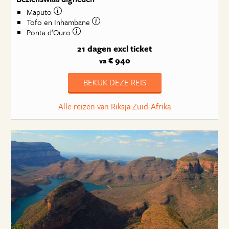
Maputo
Tofo en Inhambane
Ponta d’Ouro
21 dagen
excl ticket
€ 940
va
BEKIJK DEZE REIS
Alle reizen van Riksja Zuid-Afrika