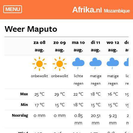
Afrika
.nl
MENU
Mozambique
Weer Maputo
za 08
zo 09
ma 10
di 11
wo 12
do 
aug.
aug.
aug.
aug.
aug.
aug
onbewolkt
onbewolkt
lichte
matige
matige
lich
regen
regen
regen
rege
25 °C
29 °C
22 °C
18 °C
16 °C
19 
Max
17 °C
15 °C
18 °C
15 °C
15 °C
15 °
Min
0 mm
0 mm
0.85
20.51
9.23
2.1
Neerslag
mm
mm
mm
m