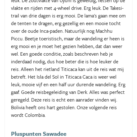
leuk. De zoutvlakte van Uyuni is geweldig, fietsen op de
vlakte en rijden met 4-wheel drive. Erg leuk. De Takesi-
trail van drie dagen is erg mooi. De lama's gaan mee om
de tenten te dragen, erg gezellig en een mooie tocht
over de oude Inca-paden. Natuurlijk nog Machhu
Piccu. Beetje toeristisch, maar de wandeling er heen is
erg mooi en je moet het gezien hebben, dat dan weer
wel. Een goede conditie, zoals beschreven heb je
inderdaad nodig, dus hoe beter die is hoe leuker de
reis. Alleen het rietland Titicaca kan uit de reis wat mij
betreft. Het Isla del Sol in Titicaca Caca is weer wel
leuk, mooie vijf en een half uur durende wandeling. Erg
gaaf. Goede reisbegeleiding van Derk. Alles was perfect
geregeld. Deze reis is echt een aanrader vinden wij.
Bolivia heeft ons hart gestolen. Onze volgende reis
wordt Colombia.
Pluspunten Sawadee