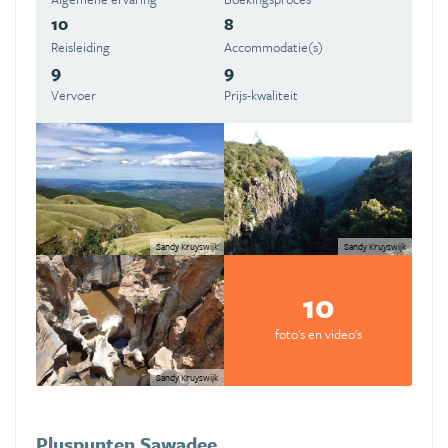
10
8
Reisleiding
Accommodatie(s)
9
9
Vervoer
Prijs-kwaliteit
Sandy Kruyswijk
Sandy Kruyswijk
10
foto's en video's
Sandy Kruyswijk
Pluspunten Sawadee