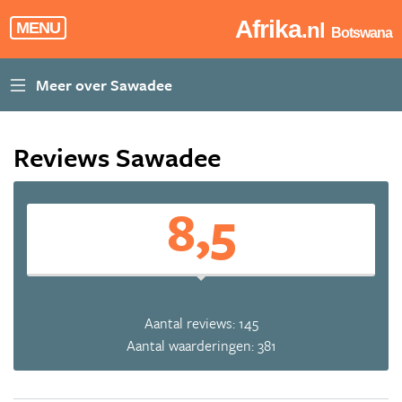
Afrika
.nl
MENU
Botswana
Reviews Sawadee
8,5
Aantal reviews: 145
Aantal waarderingen: 381