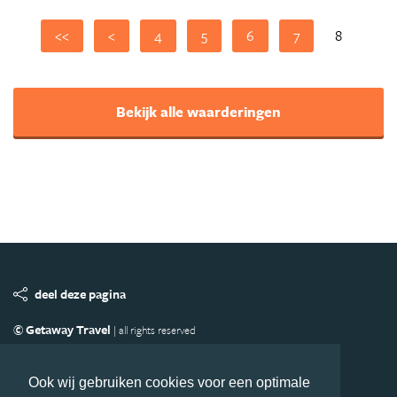
<<
<
4
5
6
7
8
Bekijk alle waarderingen
deel deze pagina
© Getaway Travel
| all rights reserved
Adverteren
Handige Links
Algemene Voorwaarden
Copyright
Privacy statement
Disclaimer
Cookies
Ook wij gebruiken cookies voor een optimale