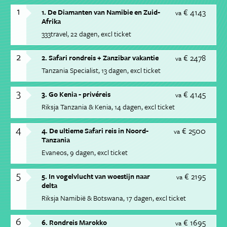
1
€ 4143
1. De Diamanten van Namibie en Zuid-
va
Afrika
333travel
22 dagen
excl ticket
2
€ 2478
2. Safari rondreis + Zanzibar vakantie
va
Tanzania Specialist
13 dagen
excl ticket
3
€ 4145
3. Go Kenia - privéreis
va
Riksja Tanzania & Kenia
14 dagen
excl ticket
4
€ 2500
4. De ultieme Safari reis in Noord-
va
Tanzania
Evaneos
9 dagen
excl ticket
5
€ 2195
5. In vogelvlucht van woestijn naar
va
delta
Riksja Namibië & Botswana
17 dagen
excl ticket
6
€ 1695
6. Rondreis Marokko
va