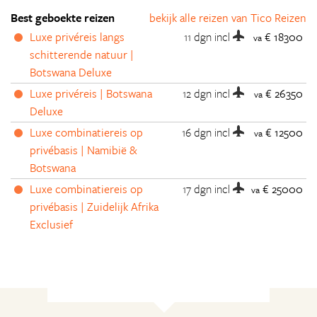
Best geboekte reizen
bekijk alle reizen van Tico Reizen
Luxe privéreis langs
11 dgn
incl
€ 18300
va
schitterende natuur |
Botswana Deluxe
Luxe privéreis | Botswana
12 dgn
incl
€ 26350
va
Deluxe
Luxe combinatiereis op
16 dgn
incl
€ 12500
va
privébasis | Namibië &
Botswana
Luxe combinatiereis op
17 dgn
incl
€ 25000
va
privébasis | Zuidelijk Afrika
Exclusief