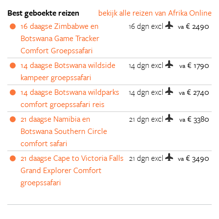
Best geboekte reizen
bekijk alle reizen van Afrika Online
16 daagse Zimbabwe en
16 dgn
excl
€ 2490
va
Botswana Game Tracker
Comfort Groepssafari
14 daagse Botswana wildside
14 dgn
excl
€ 1790
va
kampeer groepssafari
14 daagse Botswana wildparks
14 dgn
excl
€ 2740
va
comfort groepssafari reis
21 daagse Namibia en
21 dgn
excl
€ 3380
va
Botswana Southern Circle
comfort safari
21 daagse Cape to Victoria Falls
21 dgn
excl
€ 3490
va
Grand Explorer Comfort
groepssafari