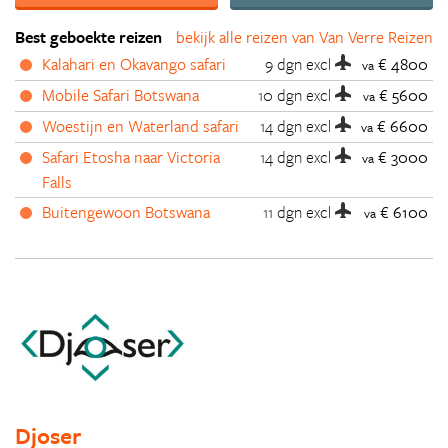
Best geboekte reizen
bekijk alle reizen van Van Verre Reizen
Kalahari en Okavango safari
9 dgn
excl
€ 4800
va
Mobile Safari Botswana
10 dgn
excl
€ 5600
va
Woestijn en Waterland safari
14 dgn
excl
€ 6600
va
Safari Etosha naar Victoria
14 dgn
excl
€ 3000
va
Falls
Buitengewoon Botswana
11 dgn
excl
€ 6100
va
Djoser