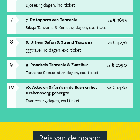
Djoser
15 dagen
incl ticket
7
€ 3695
7. De toppers van Tanzania
va
Riksja Tanzania & Kenia
14 dagen
excl ticket
8
€ 4276
8. Ultiem Safari & Strand Tanzania
va
333travel
10 dagen
excl ticket
9
€ 2090
9. Rondreis Tanzania & Zanzibar
va
Tanzania Specialist
11 dagen
excl ticket
10
€ 1480
10. Actie en Safari's in de Bush en het
va
Drakensberg gebergte
Evaneos
15 dagen
excl ticket
Reis van de maand