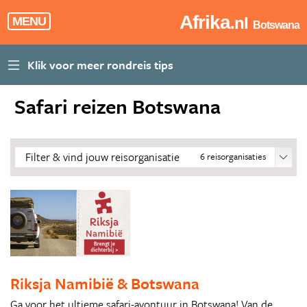
Afrika
.nl
MENU
Botswana
Safari reizen Botswana
Filter & vind jouw reisorganisatie
6
reisorganisaties
Riksja Namibië & Botswana
Ga voor het ultieme safari-avontuur in Botswana! Van de