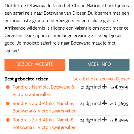
Ontdek de Okavangadelta en het Chobe National Park tijdens
een safari reis naar Botswana van Djoser. Duik samen met een
enthousiaste groep medereizigers en een lokale gids de
Afrikaanse wildernis is tijdens een vakantie om nooit meer te
vergeten. Dankzij onze jarenlange ervaring zit je bij Djoser
goed. Je mooiste safari reis naar Botswana maak je met
Djoser!
BEZOEK WEBSITE
MEER INFO
Best geboekte reizen
bekijk alle reizen van Djoser
Rondreis Namibië, Botswana &
21 dgn
incl
€ 3395
va
Victoriawatervallen
Rondreis Zuid-Afrika, Namibië,
24 dgn
incl
€ 3695
va
Botswana & Victoriawatervallen
Rondreis Zuid-Afrika, Namibië,
24 dgn
incl
€ 4595
va
Botswana & Victoriawatervallen