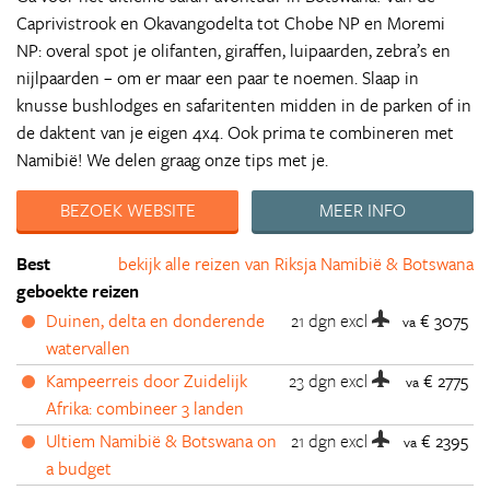
Caprivistrook en Okavangodelta tot Chobe NP en Moremi
NP: overal spot je olifanten, giraffen, luipaarden, zebra’s en
nijlpaarden – om er maar een paar te noemen. Slaap in
knusse bushlodges en safaritenten midden in de parken of in
de daktent van je eigen 4x4. Ook prima te combineren met
Namibië! We delen graag onze tips met je.
BEZOEK WEBSITE
MEER INFO
Best
bekijk alle reizen van Riksja Namibië & Botswana
geboekte reizen
Duinen, delta en donderende
21 dgn
excl
€ 3075
va
watervallen
Kampeerreis door Zuidelijk
23 dgn
excl
€ 2775
va
Afrika: combineer 3 landen
Ultiem Namibië & Botswana on
21 dgn
excl
€ 2395
va
a budget