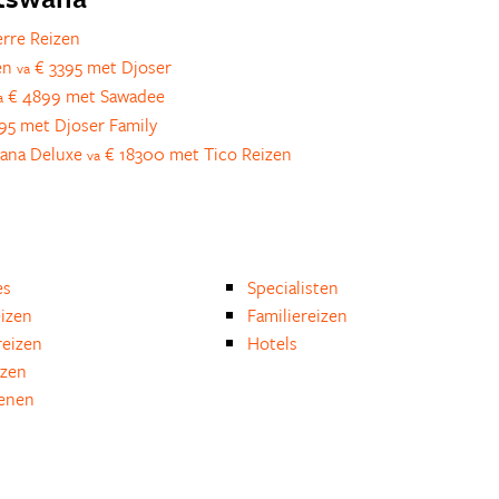
rre Reizen
len
€ 3395 met Djoser
va
€ 4899 met Sawadee
a
5 met Djoser Family
swana Deluxe
€ 18300 met Tico Reizen
va
es
Specialisten
eizen
Familiereizen
eizen
Hotels
izen
enen