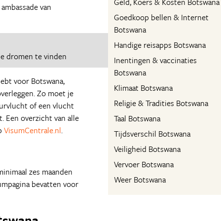
Geld, Koers & Kosten Botswana
e ambassade van
Goedkoop bellen & Internet
Botswana
Handige reisapps Botswana
je dromen te vinden
Inentingen & vaccinaties
Botswana
hebt voor Botswana,
Klimaat Botswana
verleggen. Zo moet je
Religie & Tradities Botswana
ourvlucht of een vlucht
 Een overzicht van alle
Taal Botswana
op
VisumCentrale.nl
.
Tijdsverschil Botswana
Veiligheid Botswana
Vervoer Botswana
 minimaal zes maanden
Weer Botswana
sumpagina bevatten voor
otswana