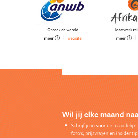
Ontdek de wereld
Maatwerk reis
meer
website
meer
Wil jij elke maand naa
Schrijf je in voor de maandelij
foto's, prijsvragen en insider tip