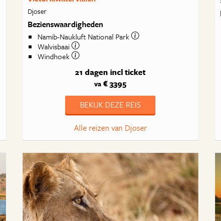
Djoser
Bezienswaardigheden
Namib-Naukluft National Park
Walvisbaai
Windhoek
21 dagen
incl ticket
€ 3395
va
BEKIJK DEZE REIS
Alle reizen van Djoser