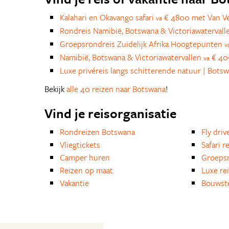
Kalahari en Okavango safari
€ 4800 met Van Ve
va
Rondreis Namibië, Botswana & Victoriawaterval
Groepsrondreis Zuidelijk Afrika Hoogtepunten
v
Namibië, Botswana & Victoriawatervallen
€ 409
va
Luxe privéreis langs schitterende natuur | Bot
Bekijk
alle 40 reizen naar Botswana
!
Vind je reisorganisatie
Rondreizen Botswana
Fly driv
Vliegtickets
Safari r
Camper huren
Groepsr
Reizen op maat
Luxe re
Vakantie
Bouwst