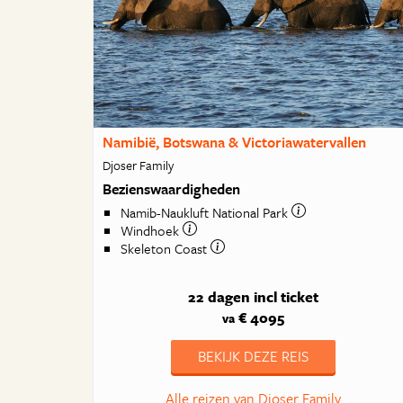
Namibië, Botswana & Victoriawatervallen
Djoser Family
Bezienswaardigheden
Namib-Naukluft National Park
Windhoek
Skeleton Coast
22 dagen
incl ticket
€ 4095
va
BEKIJK DEZE REIS
Alle reizen van Djoser Family