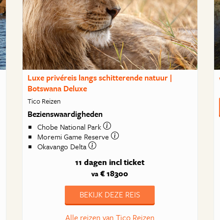
Luxe privéreis langs schitterende natuur |
Botswana Deluxe
Tico Reizen
Bezienswaardigheden
Chobe National Park
Moremi Game Reserve
Okavango Delta
11 dagen
incl ticket
€ 18300
va
BEKIJK DEZE REIS
Alle reizen van Tico Reizen