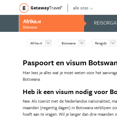
alle sites
Getaway
Travel
©
Afrika
REISORGA
.nl
Botswana
Afrika.nl
Botswana
Reisgids
Paspoort en visum Botswa
Hier lees je alles wat je moet weten voor het aanvrag
Botswana.
Heb ik een visum nodig voor B
Nee. Als toerist met de Nederlandse nationaliteit, ma
maanden (negentig dagen) in Botswana verblijven zo
hoeft aan te vragen. Wil je langer dan drie maanden i