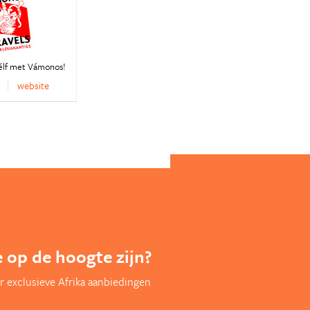
élf met Vámonos!
website
te op de hoogte zijn?
 exclusieve Afrika aanbiedingen