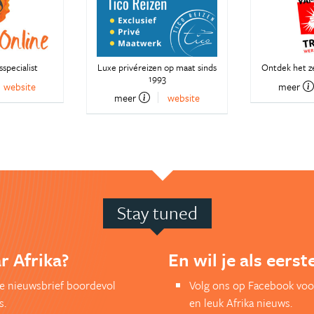
specialist
Luxe privéreizen op maat sinds
Ontdek het z
1993
website
meer
meer
website
Stay tuned
r Afrika?
En wil je als eers
kse nieuwsbrief boordevol
Volg ons op Facebook voor
s.
en leuk Afrika nieuws.