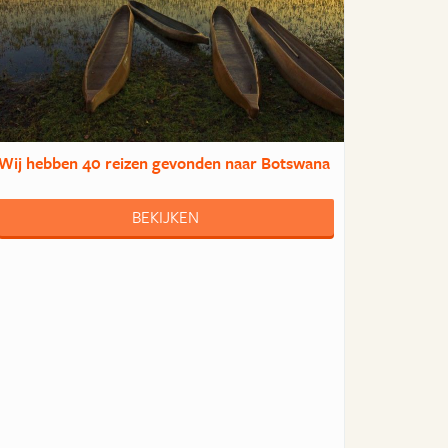
Wij hebben
40 reizen
gevonden naar Botswana
BEKIJKEN