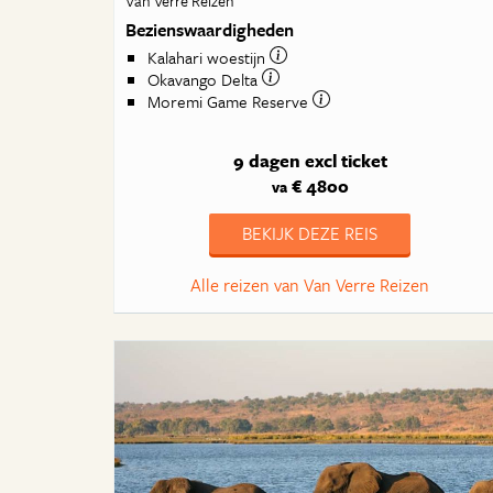
Van Verre Reizen
Bezienswaardigheden
Kalahari woestijn
Okavango Delta
Moremi Game Reserve
9 dagen
excl ticket
€ 4800
va
BEKIJK DEZE REIS
Alle reizen van Van Verre Reizen