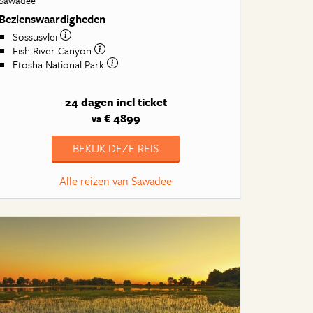
Sawadee
Bezienswaardigheden
Sossusvlei
Fish River Canyon
Etosha National Park
24 dagen
incl ticket
€ 4899
va
BEKIJK DEZE REIS
Alle reizen van Sawadee