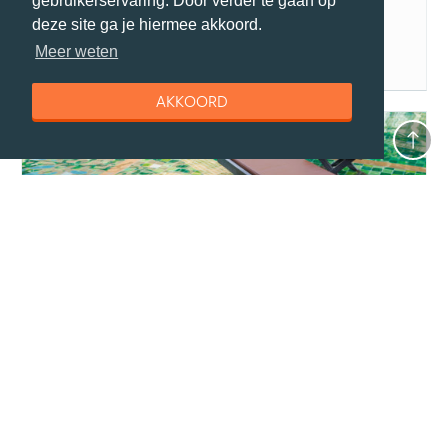
gebruikerservaring. Door verder te gaan op
deze site ga je hiermee akkoord.
Meer weten
AKKOORD
reisgids
Accommodaties Botswana
Wat voor soorten accommodaties zijn er in Botswana?
Botswana heeft een gebrek aan middenklasse...