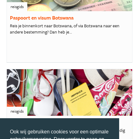
reisgids
Paspoort en visum Botswana
Reis je binnenkort naar Botswana, of via Botswana naar een
andere bestemming? Dan heb je...
reisgids
Inentingen & vaccinaties Botswana
Reis jij binnenkort naar Botswana? Vergeet dan niet om je tijdig
Ook wij gebruiken cookies voor een optimale
te laten vaccineren. In ...