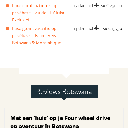
Luxe combinatiereis op
17 dgn
incl
€ 25000
va
privébasis | Zuidelijk Afrika
Exclusief
Luxe gezinsvakantie op
14 dgn
incl
€ 15750
va
privébasis | Familiereis
Botswana & Mozambique
Reviews Botswana
Met een 'huis' op je Four wheel drive
op avontuur in Botswana