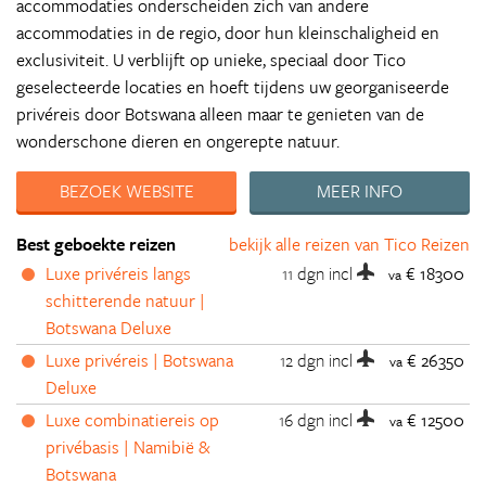
accommodaties onderscheiden zich van andere
accommodaties in de regio, door hun kleinschaligheid en
exclusiviteit. U verblijft op unieke, speciaal door Tico
geselecteerde locaties en hoeft tijdens uw georganiseerde
privéreis door Botswana alleen maar te genieten van de
wonderschone dieren en ongerepte natuur.
BEZOEK WEBSITE
MEER INFO
Best geboekte reizen
bekijk alle reizen van Tico Reizen
Luxe privéreis langs
11 dgn
incl
€ 18300
va
schitterende natuur |
Botswana Deluxe
Luxe privéreis | Botswana
12 dgn
incl
€ 26350
va
Deluxe
Luxe combinatiereis op
16 dgn
incl
€ 12500
va
privébasis | Namibië &
Botswana