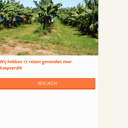
Wij hebben
17 reizen
gevonden naar
Kaapverdië
BEKIJKEN