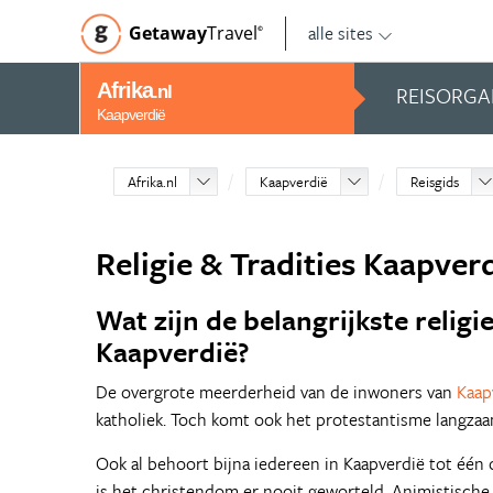
alle sites
Getaway
Travel
©
Afrika
REISORGA
.nl
Kaapverdië
Afrika.nl
Kaapverdië
Reisgids
Religie & Tradities Kaapver
Wat zijn de belangrijkste religie
Kaapverdië?
De overgrote meerderheid van de inwoners van
Kaap
katholiek. Toch komt ook het protestantisme langzaa
Ook al behoort bijna iedereen in Kaapverdië tot één o
is het christendom er nooit geworteld. Animistisch