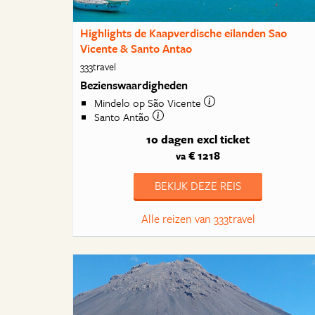
Highlights de Kaapverdische eilanden Sao
Vicente & Santo Antao
333travel
Bezienswaardigheden
Mindelo op São Vicente
Santo Antão
10 dagen
excl ticket
€ 1218
va
BEKIJK DEZE REIS
Alle reizen van 333travel