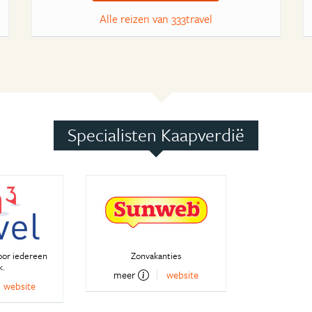
Alle reizen van 333travel
Specialisten Kaapverdië
oor iedereen
Zonvakanties
k.
meer
website
website