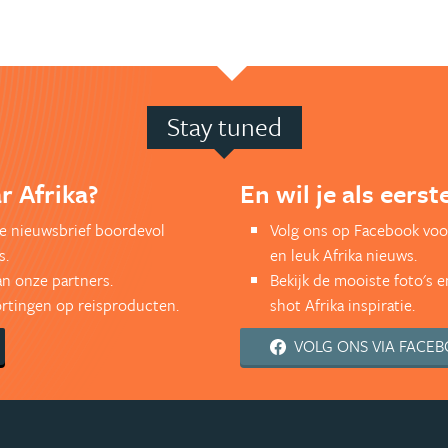
Stay tuned
r Afrika?
En wil je als eers
kse nieuwsbrief boordevol
Volg ons op Facebook voor
s.
en leuk Afrika nieuws.
an onze partners.
Bekijk de mooiste foto's 
kortingen op reisproducten.
shot Afrika inspiratie.
VOLG ONS VIA FACE