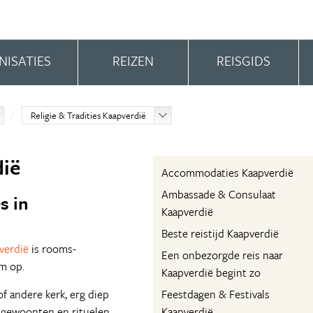
NISATIES
REIZEN
REISGIDS
Religie & Tradities Kaapverdië
dië
Accommodaties Kaapverdië
Ambassade & Consulaat
s in
Kaapverdië
Beste reistijd Kaapverdië
verdië
is rooms-
Een onbezorgde reis naar
m op.
Kaapverdië begint zo
f andere kerk, erg diep
Feestdagen & Festivals
e gewoonten en rituelen
Kaapverdië