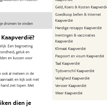
Geld, Koers & Kosten Kaapverdi
Goedkoop bellen & Internet
Kaapverdië
je dromen te vinden
Handige reisapps Kaapverdië
Inentingen & vaccinaties
n Kaapverdië?
Kaapverdië
elijk. Een begroeting
Klimaat Kaapverdië
ezondheid, geluk en
Paspoort en visum Kaapverdië
udden en kussen voor
Taal Kaapverdië
Tijdsverschil Kaapverdië
h ook al meteen in de
Veiligheid Kaapverdië
aanraakt en kijk ook niet
 hand ziet lopen. Met
Vervoer Kaapverdië
Weer Kaapverdië
ken dien je