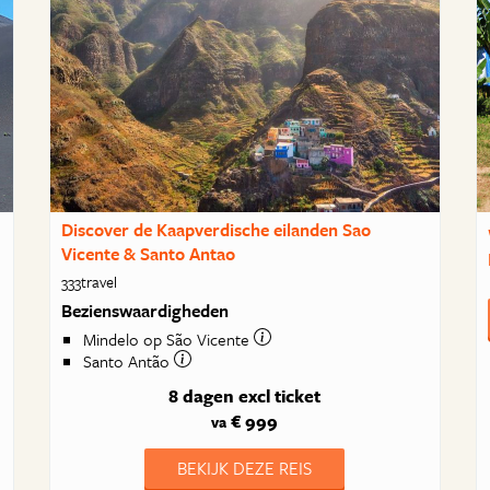
Discover de Kaapverdische eilanden Sao
Vicente & Santo Antao
333travel
Bezienswaardigheden
Mindelo op São Vicente
Santo Antão
8 dagen
excl ticket
€ 999
va
BEKIJK DEZE REIS