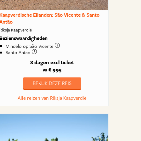
Kaapverdische Eilanden: São Vicente & Santo
Antão
Riksja Kaapverdië
Bezienswaardigheden
Mindelo op São Vicente
Santo Antão
8 dagen
excl ticket
€ 995
va
BEKIJK DEZE REIS
Alle reizen van Riksja Kaapverdië