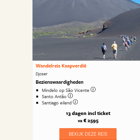
Wandelreis Kaapverdië
Djoser
Bezienswaardigheden
Mindelo op São Vicente
Santo Antão
Santiago eiland
13 dagen
incl ticket
€ 2595
va
BEKIJK DEZE REIS