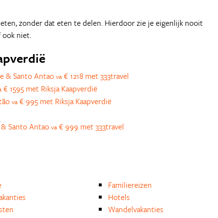
ten, zonder dat eten te delen. Hierdoor zie je eigenlijk nooit
 ook niet.
aapverdië
te & Santo Antao
€ 1218 met 333travel
va
€ 1595 met Riksja Kaapverdië
a
ntão
€ 995 met Riksja Kaapverdië
va
e & Santo Antao
€ 999 met 333travel
va
e
Familiereizen
akanties
Hotels
isten
Wandelvakanties