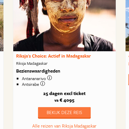
Riksja's Choice: Actief in Madagaskar
Riksja Madagaskar
Bezienswaardigheden
Antananarivo
Antsirabe
25 dagen
excl ticket
€ 4095
va
BEKIJK DEZE REIS
Alle reizen van Riksja Madagaskar