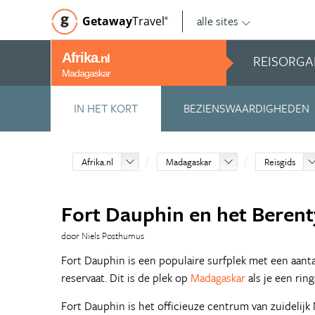
alle sites
Getaway
Travel
©
Afrika
REISORGA
.nl
Madagaskar
IN HET KORT
BEZIENSWAARDIGHEDEN
Afrika.nl
Madagaskar
Reisgids
Fort Dauphin en het Berent
door Niels Posthumus
Fort Dauphin is een populaire surfplek met een aanta
reservaat. Dit is de plek op
Madagaskar
als je een ring
Fort Dauphin is het officieuze centrum van zuidelijk 