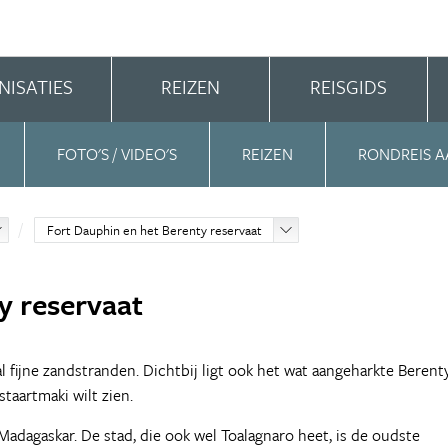
NISATIES
REIZEN
REISGIDS
FOTO'S / VIDEO'S
REIZEN
RONDREIS A
Fort Dauphin en het Berenty reservaat
y reservaat
l fijne zandstranden. Dichtbij ligt ook het wat aangeharkte Berent
staartmaki wilt zien.
Madagaskar. De stad, die ook wel Toalagnaro heet, is de oudste