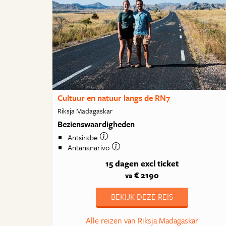
Cultuur en natuur langs de RN7
Riksja Madagaskar
Bezienswaardigheden
Antsirabe
Antananarivo
15 dagen
excl ticket
€ 2190
va
BEKIJK DEZE REIS
Alle reizen van Riksja Madagaskar