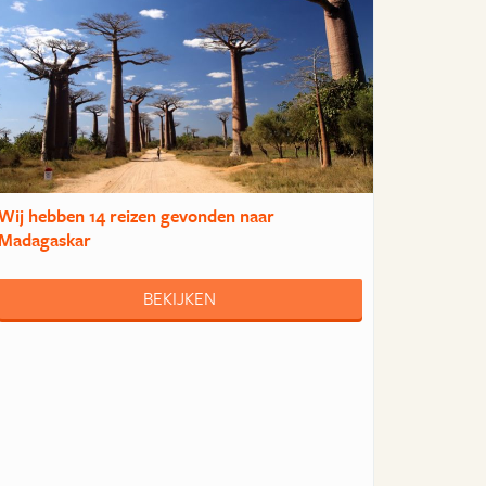
Wij hebben
14 reizen
gevonden naar
Madagaskar
BEKIJKEN