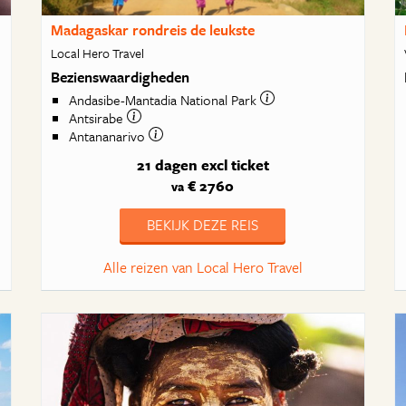
Madagaskar rondreis de leukste
Local Hero Travel
Bezienswaardigheden
Andasibe-Mantadia National Park
Antsirabe
Antananarivo
21 dagen
excl ticket
€ 2760
va
BEKIJK DEZE REIS
Alle reizen van Local Hero Travel