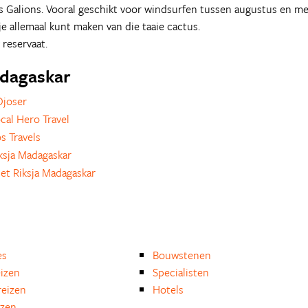
des Galions. Vooral geschikt voor windsurfen tussen augustus en me
je allemaal kunt maken van die taaie cactus.
 reservaat.
adagaskar
Djoser
al Hero Travel
 Travels
ksja Madagaskar
t Riksja Madagaskar
es
Bouwstenen
eizen
Specialisten
eizen
Hotels
izen