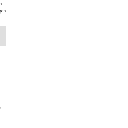
n.
gen
n