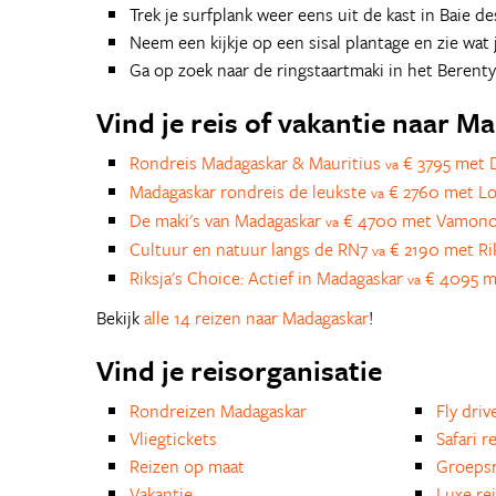
Trek je surfplank weer eens uit de kast in Baie 
Neem een kijkje op een sisal plantage en zie wat 
Ga op zoek naar de ringstaartmaki in het Berenty
Vind je reis of vakantie naar M
Rondreis Madagaskar & Mauritius
€ 3795 met 
va
Madagaskar rondreis de leukste
€ 2760 met Loc
va
De maki's van Madagaskar
€ 4700 met Vamonos
va
Cultuur en natuur langs de RN7
€ 2190 met Ri
va
Riksja's Choice: Actief in Madagaskar
€ 4095 me
va
Bekijk
alle 14 reizen naar Madagaskar
!
Vind je reisorganisatie
Rondreizen Madagaskar
Fly driv
Vliegtickets
Safari r
Reizen op maat
Groepsr
Vakantie
Luxe re