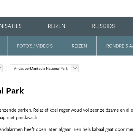
NISATIES
REIZEN
REISGIDS
FOTO'S / VIDEO'S
REIZEN
RONDREIS A
Andasibe-Mantadia National Park
l Park
enzende parken. Relatief koel regenwoud vol zeer zeldzame en all
faap met pandavacht
brandalarmen heeft doen laten afgaan. Een hels kabaal gaat door me