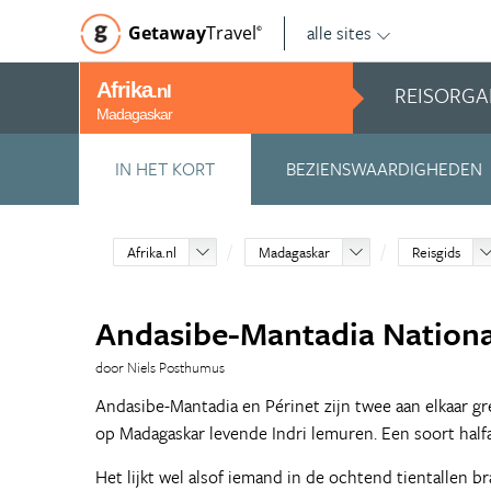
alle sites
Getaway
Travel
©
Afrika
REISORGA
.nl
Madagaskar
IN HET KORT
BEZIENSWAARDIGHEDEN
Afrika.nl
Madagaskar
Reisgids
Andasibe-Mantadia Nationa
door Niels Posthumus
Andasibe-Mantadia en Périnet zijn twee aan elkaar gr
op Madagaskar levende Indri lemuren. Een soort hal
Het lijkt wel alsof iemand in de ochtend tientallen 