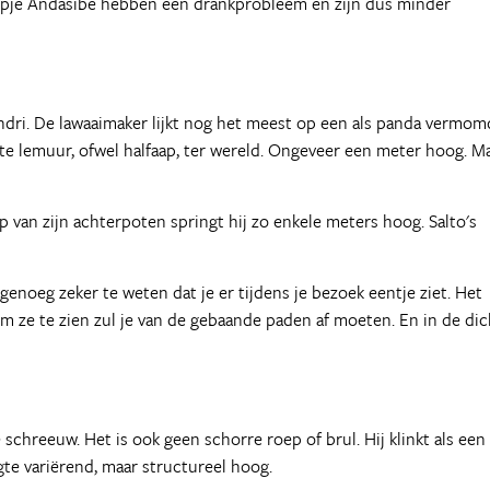
orpje Andasibe hebben een drankprobleem en zijn dus minder
Indri. De lawaaimaker lijkt nog het meest op een als panda vermo
tste lemuur, ofwel halfaap, ter wereld. Ongeveer een meter hoog. M
 van zijn achterpoten springt hij zo enkele meters hoog. Salto's
enoeg zeker te weten dat je er tijdens je bezoek eentje ziet. Het
 ze te zien zul je van de gebaande paden af moeten. En in de dic
schreeuw. Het is ook geen schorre roep of brul. Hij klinkt als een
te variërend, maar structureel hoog.