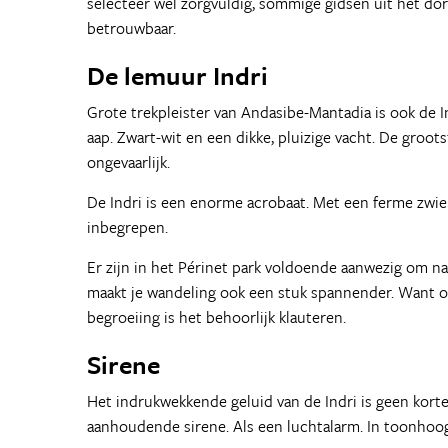
selecteer wel zorgvuldig, sommige gidsen uit het d
betrouwbaar.
De lemuur Indri
Grote trekpleister van Andasibe-Mantadia is ook de 
aap. Zwart-wit en een dikke, pluizige vacht. De groo
ongevaarlijk.
De Indri is een enorme acrobaat. Met een ferme zwiep
inbegrepen.
Er zijn in het Périnet park voldoende aanwezig om nag
maakt je wandeling ook een stuk spannender. Want om
begroeiing is het behoorlijk klauteren.
Sirene
Het indrukwekkende geluid van de Indri is geen korte 
aanhoudende sirene. Als een luchtalarm. In toonhoog