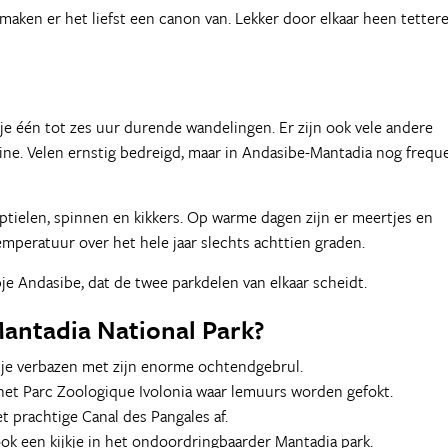
 maken er het liefst een canon van. Lekker door elkaar heen tettere
ns je één tot zes uur durende wandelingen. Er zijn ook vele andere
ine. Velen ernstig bedreigd, maar in Andasibe-Mantadia nog frequ
ptielen, spinnen en kikkers. Op warme dagen zijn er meertjes en
emperatuur over het hele jaar slechts achttien graden.
je Andasibe, dat de twee parkdelen van elkaar scheidt.
Mantadia National Park?
r je verbazen met zijn enorme ochtendgebrul.
het Parc Zoologique Ivolonia waar lemuurs worden gefokt.
t prachtige Canal des Pangales af.
ook een kijkje in het ondoordringbaarder Mantadia park.