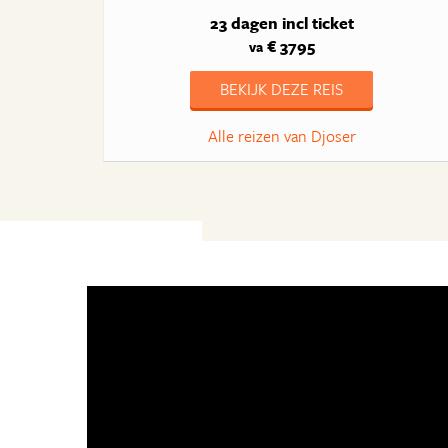
23 dagen
incl ticket
€ 3795
va
BEKIJK DEZE REIS
Alle reizen van Djoser