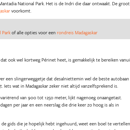
ntadia National Park. Het is de Indri die daar ontwaakt. De groot
askar
voorkomt.
l Park
of alle opties voor een
rondreis Madagaskar
at ook wel kortweg Périnet heet, is gemakkelijk te bereiken vanui
over een slingerweggetje dat desalniettemin wel de beste autobaan
gt. Iets wat in Madagaskar zeker niet altijd vanzelfsprekend is.
 variërend van 900 tot 1250 meter, lijkt nagenoeg onaangetast.
dagen per jaar en een neerslag die drie keer zo hoog is als in
de gids die je hopelijk hebt ingehuurd, weet een boel te vertellen