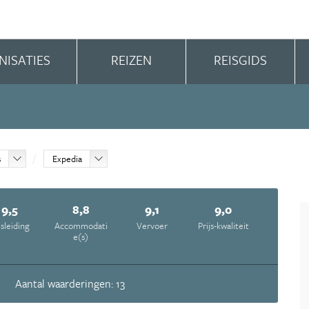
NISATIES
REIZEN
REISGIDS
s
Expedia
9,5
8,8
9,1
9,0
isleiding
Accommodati
Vervoer
Prijs-kwaliteit
e(s)
Aantal waarderingen: 13