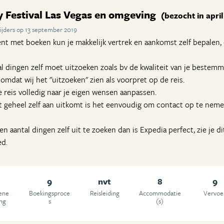
y Festival Las Vegas en omgeving
(bezocht in apri
ijders op 13 september 2019
bent met boeken kun je makkelijk vertrek en aankomst zelf bepalen,
al dingen zelf moet uitzoeken zoals bv de kwaliteit van je bestemmi
mdat wij het "uitzoeken" zien als voorpret op de reis.
 reis volledig naar je eigen wensen aanpassen.
t geheel zelf aan uitkomt is het eenvoudig om contact op te nem
n aantal dingen zelf uit te zoeken dan is Expedia perfect, zie je dit
ed.
9
nvt
8
9
ene
Boekingsproce
Reisleiding
Accommodatie
Vervoe
ing
s
(s)