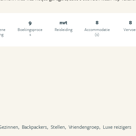
9
nvt
8
8
ene
Boekingsproce
Reisleiding
Accommodatie
Vervoe
ing
s
(s)
Gezinnen,
Backpackers,
Stellen,
Vriendengroep,
Luxe reizigers