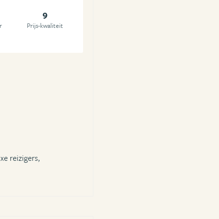
9
r
Prijs-kwaliteit
xe reizigers,