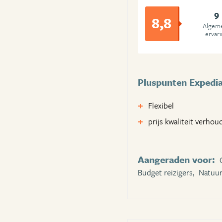
9
8,8
Algem
ervar
Pluspunten Expedi
Flexibel
prijs kwaliteit verhou
Aangeraden voor:
Budget reizigers,
Natuur