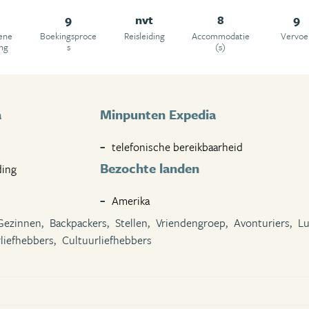
9
nvt
8
9
ene
Boekingsproce
Reisleiding
Accommodatie
Vervoe
ing
s
(s)
a
Minpunten Expedia
telefonische bereikbaarheid
Bezochte landen
ding
Amerika
Gezinnen,
Backpackers,
Stellen,
Vriendengroep,
Avonturiers,
Lu
liefhebbers,
Cultuurliefhebbers