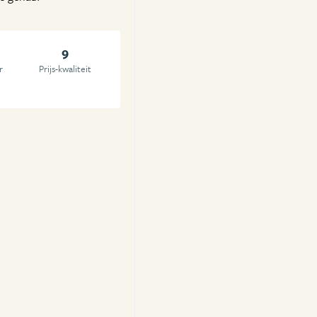
9
r
Prijs-kwaliteit