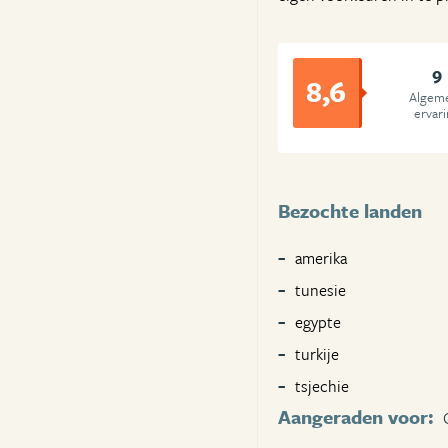
9
8,6
Algem
ervar
Bezochte landen
amerika
tunesie
egypte
turkije
tsjechie
Aangeraden voor: