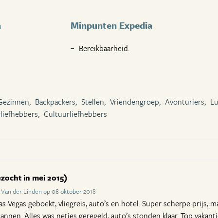
a
Minpunten Expedia
Bereikbaarheid.
Gezinnen,
Backpackers,
Stellen,
Vriendengroep,
Avonturiers,
Lu
liefhebbers,
Cultuurliefhebbers
zocht in mei 2015)
 Van der Linden op 08 oktober 2018
s Vegas geboekt, vliegreis, auto’s en hotel. Super scherpe prijs, m
annen. Alles was netjes geregeld, auto’s stonden klaar. Top vakant