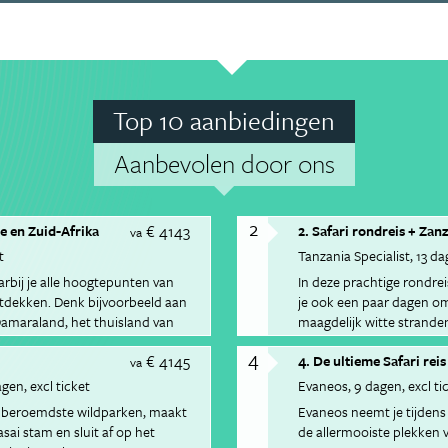
Top 10 aanbiedingen
Aanbevolen door ons
2
€ 4143
e en Zuid-Afrika
2. Safari rondreis + Zan
va
t
Tanzania Specialist
13 da
arbij je alle hoogtepunten van
In deze prachtige rondrei
ntdekken. Denk bijvoorbeeld aan
je ook een paar dagen om 
 Damaraland, het thuisland van
maagdelijk witte strande
4
€ 4145
4. De ultieme Safari rei
va
agen
excl ticket
Evaneos
9 dagen
excl ti
’s beroemdste wildparken, maakt
Evaneos neemt je tijdens
sai stam en sluit af op het
de allermooiste plekken 