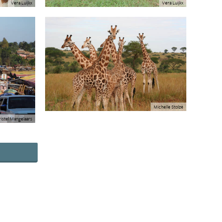
Vera Luijkx
Vera Luijkx
Michelle Stolze
ristel Mangelaars