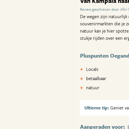
Van Kampala naa
Review geschreven door Jillin
De wegen zijn natuurlijk 
souvenirmarkten die je z
natuur kan je hier spott
stukje rijden over een erg
Pluspunten Oegan
Locals
betaalbaar
natuur
Ultieme tip:
Geniet van
Aangeraden voor: