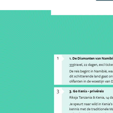
1
1. De Diamanten van Namibi
333travel
22 dagen
excl ticke
De reis begint in Namibië, wa
dit schitterende land gaat o
olifanten in de woestijn van
de Himba bevolking.
3
3. Go Kenia - privéreis
Riksja Tanzania & Kenia
14 d
Je speurt naar wild in Kenia
kennis met de traditionele Ma