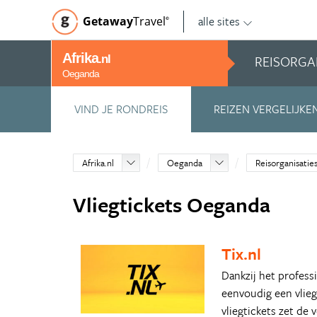
alle sites
Getaway
Travel
©
Afrika
REISORGA
.nl
Oeganda
VIND JE RONDREIS
REIZEN VERGELIJKE
Afrika.nl
Oeganda
Reisorganisatie
Vliegtickets Oeganda
Tix.nl
Dankzij het professi
eenvoudig een vlieg
vliegtickets zet de 