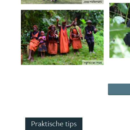
Joop Hollemans
Ingrid Van impe
Praktische tips