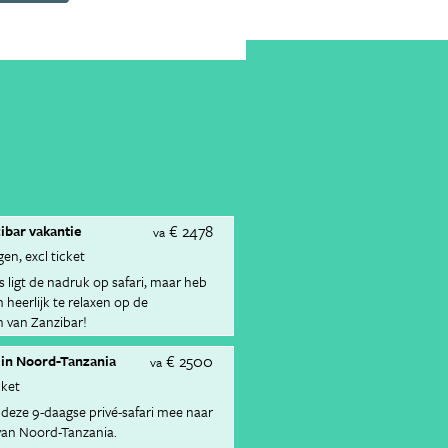
€ 2478
zibar vakantie
va
gen
excl ticket
s ligt de nadruk op safari, maar heb
heerlijk te relaxen op de
n van Zanzibar!
€ 2500
s in Noord-Tanzania
va
cket
 deze 9-daagse privé-safari mee naar
van Noord-Tanzania.