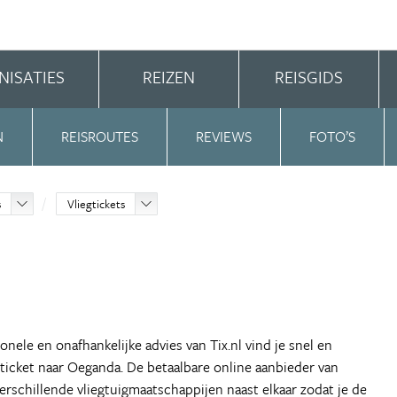
NISATIES
REIZEN
REISGIDS
N
REISROUTES
REVIEWS
FOTO’S
s
Vliegtickets
onele en onafhankelijke advies van Tix.nl vind je snel en
ticket naar Oeganda. De betaalbare online aanbieder van
verschillende vliegtuigmaatschappijen naast elkaar zodat je de