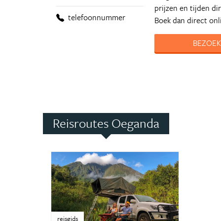
prijzen en tijden d
telefoonnummer
Boek dan direct onli
BEZOEK
Reisroutes Oeganda
reisgids