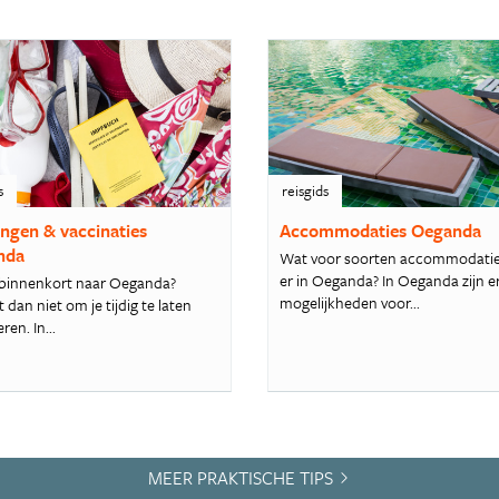
s
reisgids
ingen & vaccinaties
Accommodaties Oeganda
nda
Wat voor soorten accommodaties
er in Oeganda? In Oeganda zijn er
ij binnenkort naar Oeganda?
mogelijkheden voor...
 dan niet om je tijdig te laten
ren. In...
MEER PRAKTISCHE TIPS