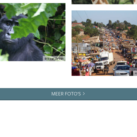
Erik Van de Ven
K
MEER FOTO'S