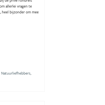
ij de privé rondreis
m allerlei vragen te
es, heel bijzonder om mee
Natuurliefhebbers,