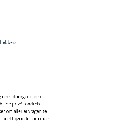
fhebbers
nog eens doorgenomen
ij de privé rondreis
r om allerlei vragen te
es, heel bijzonder om mee