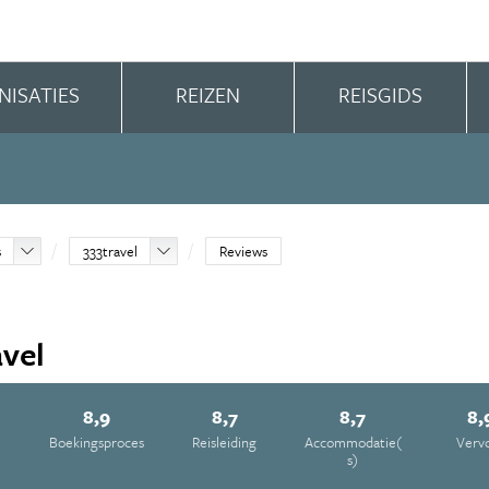
NISATIES
REIZEN
REISGIDS
s
333travel
Reviews
avel
8,9
8,7
8,7
8,
e
Boekingsproces
Reisleiding
Accommodatie(
Verv
s)