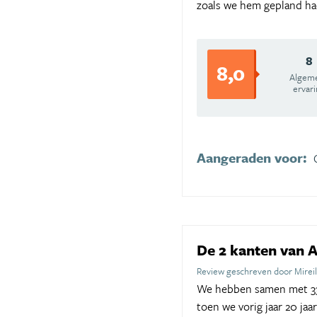
zoals we hem gepland had
8
8,0
Algem
ervar
Aangeraden voor:
De 2 kanten van 
Review geschreven door Mirei
We hebben samen met 333
toen we vorig jaar 20 jaa