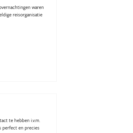
e overnachtingen waren
ldige reisorganisatie
act te hebben i.v.m.
s perfect en precies