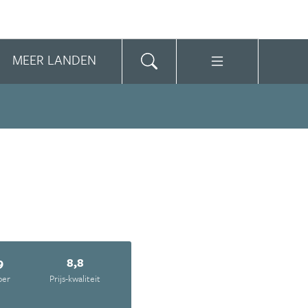
MEER LANDEN
9
8,8
oer
Prijs-kwaliteit