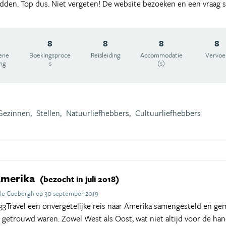
den. Top dus. Niet vergeten! De website bezoeken en een vraag st
8
8
8
8
ene
Boekingsproce
Reisleiding
Accommodatie
Vervoe
ing
s
(s)
Gezinnen,
Stellen,
Natuurliefhebbers,
Cultuurliefhebbers
Amerika
(bezocht in juli 2018)
lle Coebergh op 30 september 2019
Travel een onvergetelijke reis naar Amerika samengesteld en gem
r getrouwd waren. Zowel West als Oost, wat niet altijd voor de hand