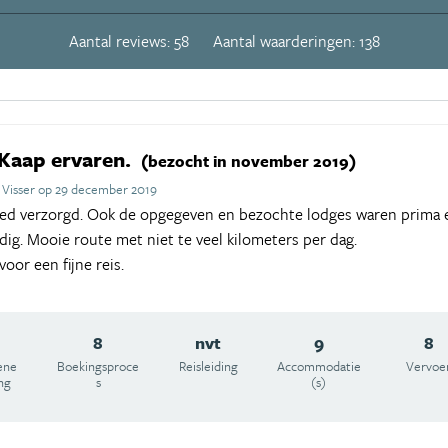
Aantal reviews: 58
Aantal waarderingen: 138
Kaap ervaren.
(bezocht in november 2019)
 Visser op 29 december 2019
oed verzorgd. Ook de opgegeven en bezochte lodges waren prima e
dig. Mooie route met niet te veel kilometers per dag.
oor een fijne reis.
8
nvt
9
8
ene
Boekingsproce
Reisleiding
Accommodatie
Vervoe
ng
s
(s)