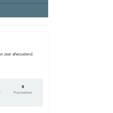
n zeer afwisselend.
8
r
Prijs-kwaliteit