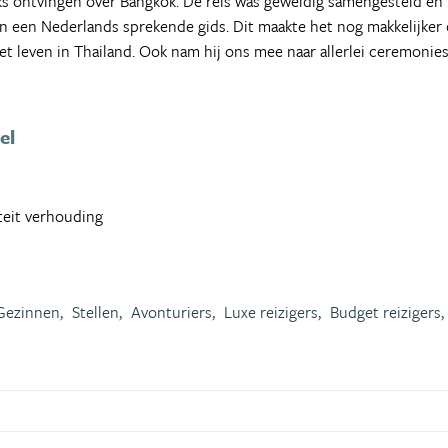
ks ontvingen over Bangkok. De reis was geweldig samengesteld en b
een Nederlands sprekende gids. Dit maakte het nog makkelijker o
het leven in Thailand. Ook nam hij ons mee naar allerlei ceremoni
el
iteit verhouding
Gezinnen,
Stellen,
Avonturiers,
Luxe reizigers,
Budget reizigers,