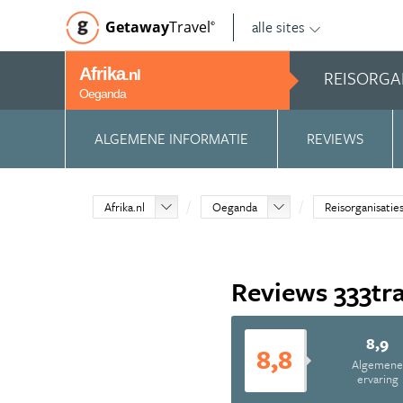
alle sites
Getaway
Travel
©
Afrika
REISORGA
.nl
Oeganda
ALGEMENE INFORMATIE
REVIEWS
Afrika.nl
Oeganda
Reisorganisatie
Reviews 333tr
8,9
8,8
Algemen
ervaring