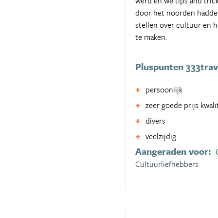
werd en we tips and tric
door het noorden hadden 
stellen over cultuur en 
te maken.
Pluspunten 333trav
persoonlijk
zeer goede prijs kwal
divers
veelzijdig
Aangeraden voor:
Cultuurliefhebbers