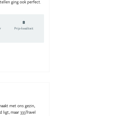
ellen ging ook perfect.
8
r
Prijs-kwaliteit
aakt met ons gezin,
 ligt, maar 333Travel