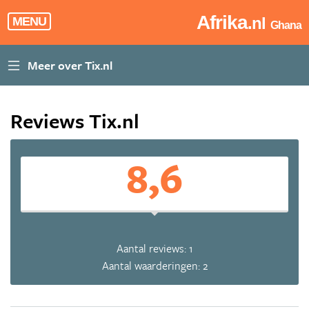
Afrika
.nl
MENU
Ghana
Reviews Tix.nl
8,6
Aantal reviews: 1
Aantal waarderingen: 2