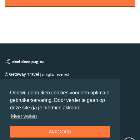
deel deze pagina
© Getaway Travel
| all rights reserved
Adverteren
Handige Links
Algemene Voorwaarden
Copyright
Privacy statement
Disclaimer
Cookies
Ook wij gebruiken cookies voor een optimale
gebruikerservaring. Door verder te gaan op
Volg Afrika.nl
deze site ga je hiermee akkoord.
Nieuwsbrief
Facebook
Meer weten
AKKOORD