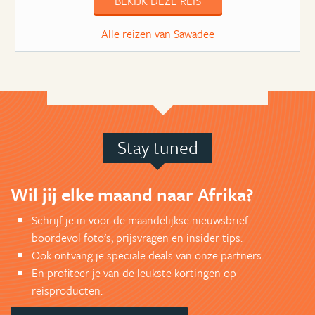
BEKIJK DEZE REIS
Alle reizen van Sawadee
Stay tuned
Wil jij elke maand naar Afrika?
Schrijf je in voor de maandelijkse nieuwsbrief
boordevol foto's, prijsvragen en insider tips.
Ook ontvang je speciale deals van onze partners.
En profiteer je van de leukste kortingen op
reisproducten.