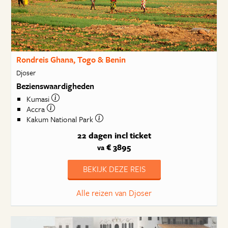
Rondreis Ghana, Togo & Benin
Djoser
Bezienswaardigheden
Kumasi
Accra
Kakum National Park
22 dagen
incl ticket
€ 3895
va
BEKIJK DEZE REIS
Alle reizen van Djoser