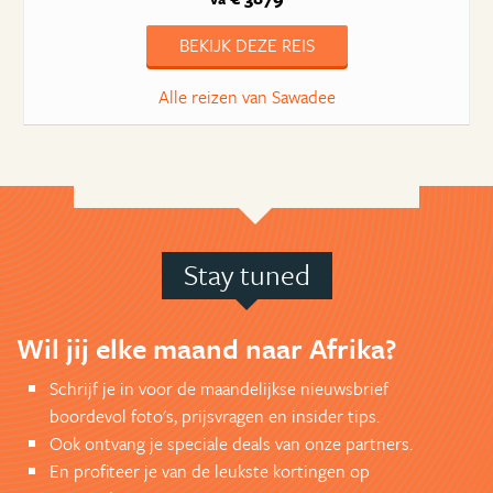
BEKIJK DEZE REIS
Alle reizen van Sawadee
Stay tuned
Wil jij elke maand naar Afrika?
Schrijf je in voor de maandelijkse nieuwsbrief
boordevol foto's, prijsvragen en insider tips.
Ook ontvang je speciale deals van onze partners.
En profiteer je van de leukste kortingen op