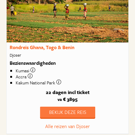
Rondreis Ghana, Togo & Benin
Djoser
Bezienswaardigheden
Kumasi
Accra
Kakum National Park
22 dagen
incl ticket
€ 3895
va
BEKIJK DEZE REIS
Alle reizen van Djoser