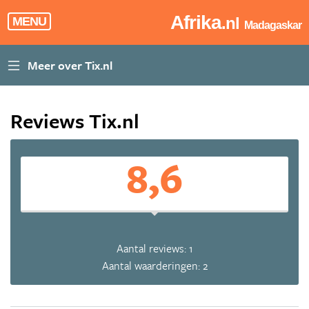
Afrika
.nl
MENU
Madagaskar
Reviews Tix.nl
8,6
Aantal reviews: 1
Aantal waarderingen: 2