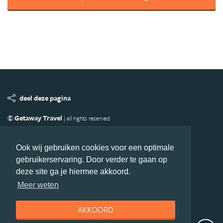
deel deze pagina
© Getaway Travel
| all rights reserved
Adverteren
Handige Links
Algemene Voorwaarden
Copyright
Privacy statement
Disclaimer
Cookies
Ook wij gebruiken cookies voor een optimale
gebruikerservaring. Door verder te gaan op
Volg Afrika.nl
deze site ga je hiermee akkoord.
Nieuwsbrief
Facebook
Meer weten
AKKOORD