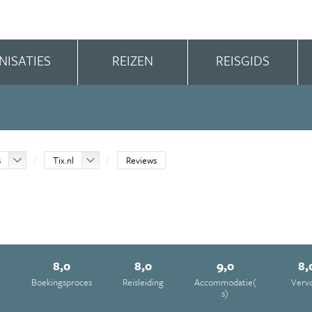
NISATIES
REIZEN
REISGIDS
s
Tix.nl
Reviews
8,0
8,0
9,0
8,
e
Boekingsproces
Reisleiding
Accommodatie(
Verv
s)