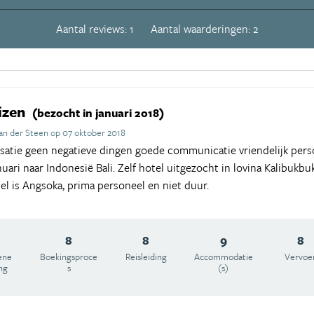
Aantal reviews: 1
Aantal waarderingen: 2
izen
(bezocht in januari 2018)
an der Steen op 07 oktober 2018
nisatie geen negatieve dingen goede communicatie vriendelijk per
uari naar Indonesië Bali. Zelf hotel uitgezocht in lovina Kalibukbuk,
el is Angsoka, prima personeel en niet duur.
8
8
9
8
ene
Boekingsproce
Reisleiding
Accommodatie
Vervoe
ng
s
(s)