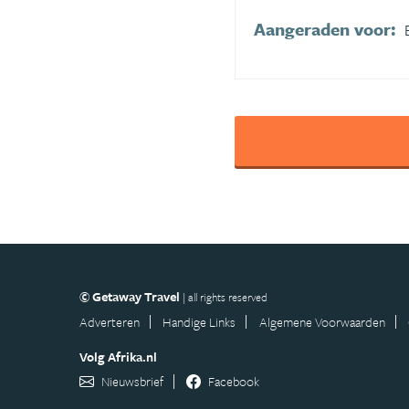
Aangeraden voor:
© Getaway Travel
| all rights reserved
Adverteren
Handige Links
Algemene Voorwaarden
Volg Afrika.nl
Nieuwsbrief
Facebook