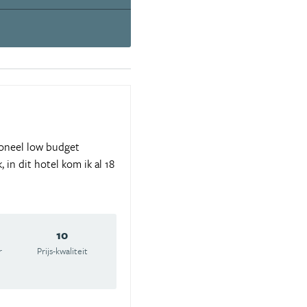
soneel low budget
 in dit hotel kom ik al 18
10
r
Prijs-kwaliteit