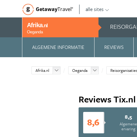
alle sites
Getaway
Travel
©
Afrika
REISORGA
.nl
Oeganda
ALGEMENE INFORMATIE
REVIEWS
Afrika.nl
Oeganda
Reisorganisatie
Reviews Tix.nl
8,5
8,6
Algemen
ervaring