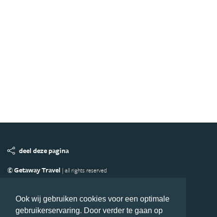
deel deze pagina
© Getaway Travel
| all rights reserved
Adverteren
Handige Links
Algemene Voorwaarden
Copyright
Privacy statement
Disclaimer
Cookies
Ook wij gebruiken cookies voor een optimale
gebruikerservaring. Door verder te gaan op
Volg Afrika.nl