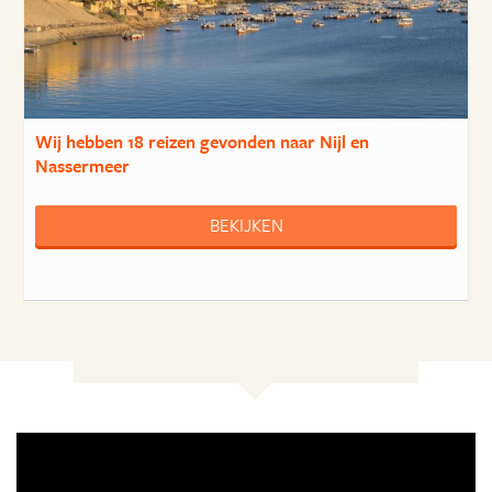
Wij hebben
18 reizen
gevonden naar Nijl en
Nassermeer
BEKIJKEN