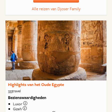
Alle reizen van Djoser Family
Highlights van het Oude Egypte
333travel
Bezienswaardigheden
Luxor
Gizeh