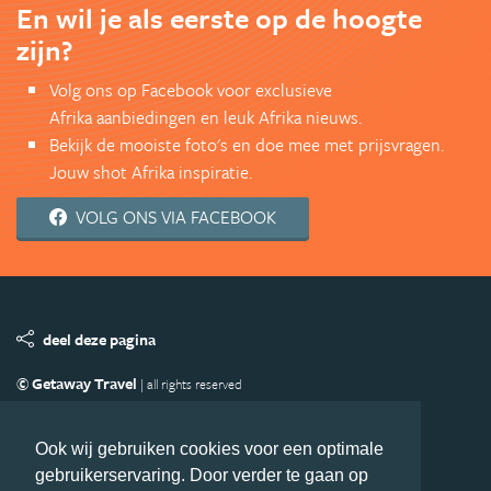
En wil je als eerste op de hoogte
zijn?
Volg ons op Facebook voor exclusieve
Afrika aanbiedingen en leuk Afrika nieuws.
Bekijk de mooiste foto's en doe mee met prijsvragen.
Jouw shot Afrika inspiratie.
VOLG ONS VIA FACEBOOK
deel deze pagina
© Getaway Travel
| all rights reserved
Adverteren
Handige Links
Algemene Voorwaarden
Copyright
Privacy statement
Disclaimer
Cookies
Ook wij gebruiken cookies voor een optimale
gebruikerservaring. Door verder te gaan op
Volg Afrika.nl