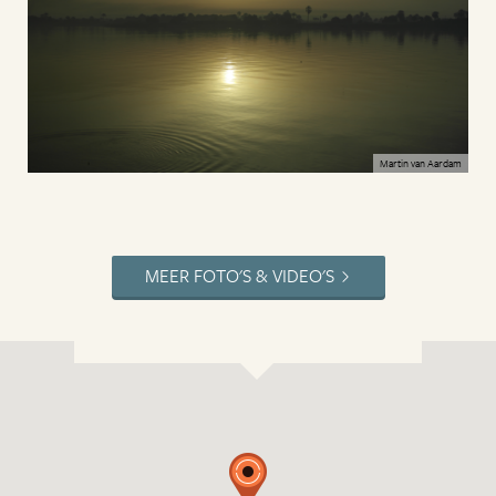
Martin van Aardam
MEER FOTO'S & VIDEO'S