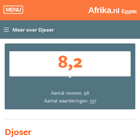
Afrika
.nl
MENU
Egypte
8,2
Aantal reviews: 98
Aantal waarderingen: 337
Djoser