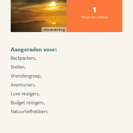
1
foto's en video's
Ilona van den Burg
Aangeraden voor:
Backpackers,
Stellen,
Vriendengroep,
Avonturiers,
Luxe reizigers,
Budget reizigers,
Natuurliefhebbers