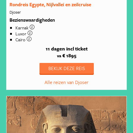
Rondreis Egypte, Nijlvallei en zeilcruise
Djoser
Bezienswaardigheden
Karnak
Luxor
Caïro
11 dagen
incl ticket
€ 1895
va
BEKIJK DEZE REIS
Alle reizen van Djoser