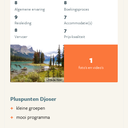
8
8
Algemene ervaring
Boekingsproces
9
7
Reisleiding
Accommodatie(s)
8
7
Vervoer
Prijs-kwaliteit
1
foto's en video's
Linda de Heer
Pluspunten Djoser
kleine groepen
mooi programma