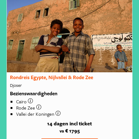
Rondreis Egypte, Nijlvallei & Rode Zee
Djoser
Bezienswaardigheden
Caïro
Rode Zee
Vallei der Koningen
14 dagen
incl ticket
€ 1795
va