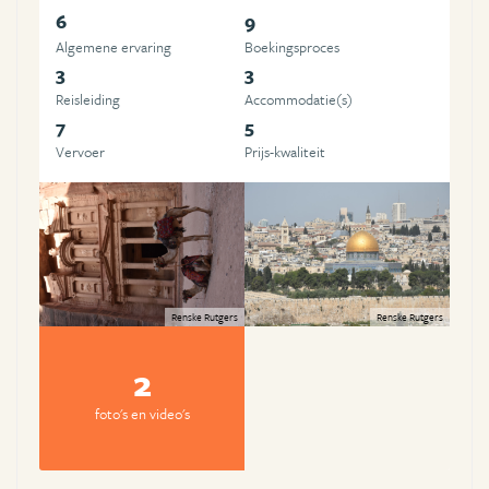
6
9
Algemene ervaring
Boekingsproces
3
3
Reisleiding
Accommodatie(s)
7
5
Vervoer
Prijs-kwaliteit
Renske Rutgers
Renske Rutgers
2
foto's en video's