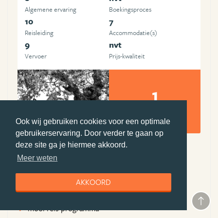
Algemene ervaring
Boekingsproces
10
7
Reisleiding
Accommodatie(s)
9
nvt
Vervoer
Prijs-kwaliteit
1
foto's en video's
Ook wij gebruiken cookies voor een optimale
Alice van Kempen
gebruikerservaring. Door verder te gaan op
deze site ga je hiermee akkoord.
Meer weten
Pluspunten Djoser
uitstekende gidsen
AKKOORD
prima accommodaties
mooi reis programma