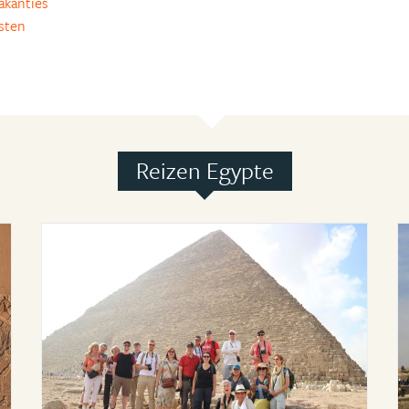
akanties
isten
Reizen Egypte