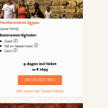
Familierondreis Egypte
Djoser Family
Bezienswaardigheden
Gizeh
Nijl en Nassermeer
Caïro
9 dagen
incl ticket
€ 1695
va
BEKIJK DEZE REIS
Alle reizen van Djoser Family