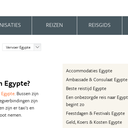
NISATIES
REIZEN
REISGIDS
Vervoer Egypte
Accommodaties Egypte
Ambassade & Consulaat Egypte
n Egypte?
Beste reistijd Egypte
n
Egypte
. Bussen zijn
Een onbezorgde reis naar Egyp
egverbindingen zijn
begint zo
 zijn er taxi's en
Feestdagen & Festivals Egypte
boot nemen.
Geld, Koers & Kosten Egypte