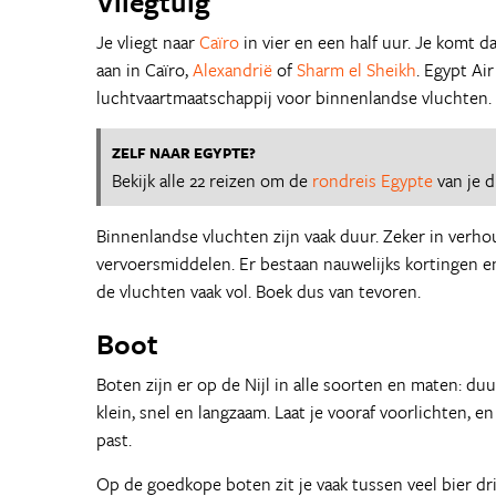
Vliegtuig
Je vliegt naar
Caïro
in vier en een half uur. Je komt d
aan in Caïro,
Alexandrië
of
Sharm el Sheikh
. Egypt Ai
luchtvaartmaatschappij voor binnenlandse vluchten.
ZELF NAAR EGYPTE?
Bekijk alle 22 reizen om de
rondreis Egypte
van je 
Binnenlandse vluchten zijn vaak duur. Zeker in verho
vervoersmiddelen. Er bestaan nauwelijks kortingen e
de vluchten vaak vol. Boek dus van tevoren.
Boot
Boten zijn er op de Nijl in alle soorten en maten: d
klein, snel en langzaam. Laat je vooraf voorlichten, en 
past.
Op de goedkope boten zit je vaak tussen veel bier dr