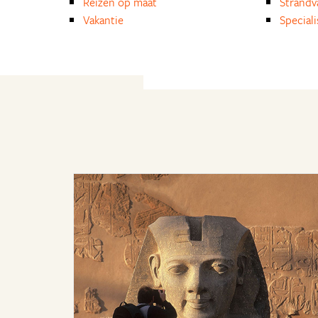
Reizen op maat
Strandv
Vakantie
Special