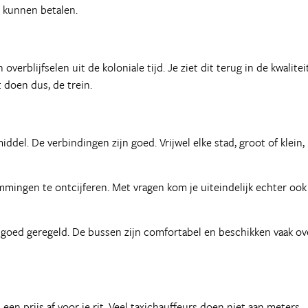
l kunnen betalen.
verblijfselen uit de koloniale tijd. Je ziet dit terug in de kwaliteit
t doen dus, de trein.
el. De verbindingen zijn goed. Vrijwel elke stad, groot of klein, 
ingen te ontcijferen. Met vragen kom je uiteindelijk echter ook
 goed geregeld. De bussen zijn comfortabel en beschikken vaak ov
 een prijs af voor je rit. Veel taxichauffeurs doen niet aan meters.