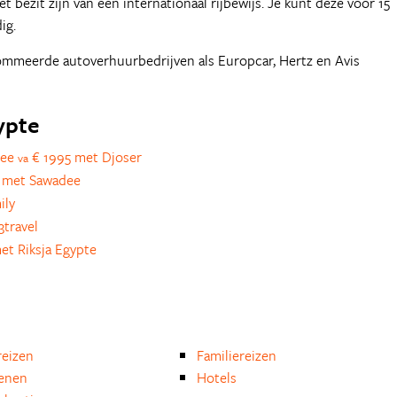
et bezit zijn van een internationaal rijbewijs. Je kunt deze voor 15
ig.
nommeerde autoverhuurbedrijven als Europcar, Hertz en Avis
ypte
Zee
€ 1995 met Djoser
va
 met Sawadee
ily
3travel
et Riksja Egypte
eizen
Familiereizen
enen
Hotels