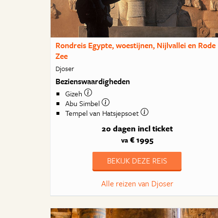
Rondreis Egypte, woestijnen, Nijlvallei en Rode
Zee
Djoser
Bezienswaardigheden
Gizeh
Abu Simbel
Tempel van Hatsjepsoet
20 dagen
incl ticket
€ 1995
va
BEKIJK DEZE REIS
Alle reizen van Djoser