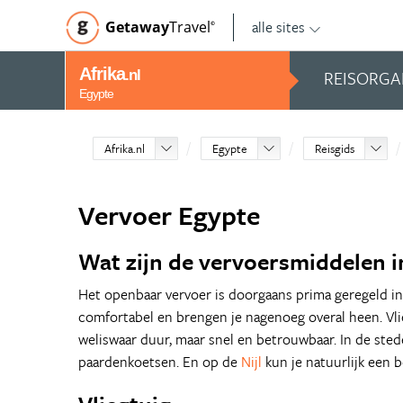
alle sites
Getaway
Travel
©
Afrika
REISORGA
.nl
Egypte
Afrika.nl
Egypte
Reisgids
Vervoer Egypte
Wat zijn de vervoersmiddelen i
Het openbaar vervoer is doorgaans prima geregeld i
comfortabel en brengen je nagenoeg overal heen. Vli
weliswaar duur, maar snel en betrouwbaar. In de steden
paardenkoetsen. En op de
Nijl
kun je natuurlijk een 