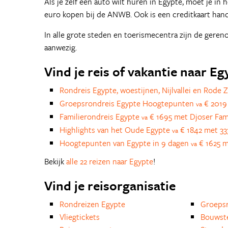
Als je zelf een auto wilt huren in Egypte, moet je in h
euro kopen bij de ANWB. Ook is een creditkaart hand
In alle grote steden en toerismecentra zijn de gere
aanwezig.
Vind je reis of vakantie naar Eg
Rondreis Egypte, woestijnen, Nijlvallei en Rode 
Groepsrondreis Egypte Hoogtepunten
€ 2019
va
Familierondreis Egypte
€ 1695 met Djoser Fam
va
Highlights van het Oude Egypte
€ 1842 met 33
va
Hoogtepunten van Egypte in 9 dagen
€ 1625 m
va
Bekijk
alle 22 reizen naar Egypte
!
Vind je reisorganisatie
Rondreizen Egypte
Groepsr
Vliegtickets
Bouwst