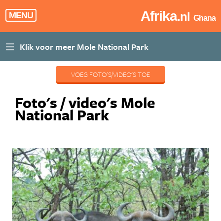
Afrika
.nl
MENU
Ghana
VOEG FOTO'S/VIDEO'S TOE
Foto's / video's Mole
National Park