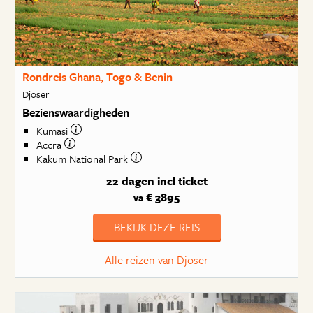
Rondreis Ghana, Togo & Benin
Djoser
Bezienswaardigheden
Kumasi
Accra
Kakum National Park
22 dagen
incl ticket
€ 3895
va
BEKIJK DEZE REIS
Alle reizen van Djoser