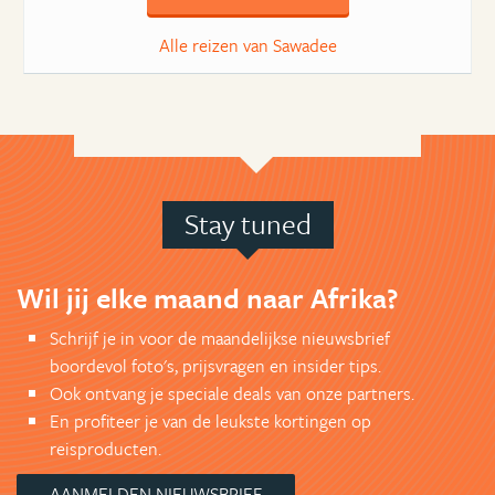
Alle reizen van Sawadee
Stay tuned
Wil jij elke maand naar Afrika?
Schrijf je in voor de maandelijkse nieuwsbrief
boordevol foto's, prijsvragen en insider tips.
Ook ontvang je speciale deals van onze partners.
En profiteer je van de leukste kortingen op
reisproducten.
AANMELDEN NIEUWSBRIEF