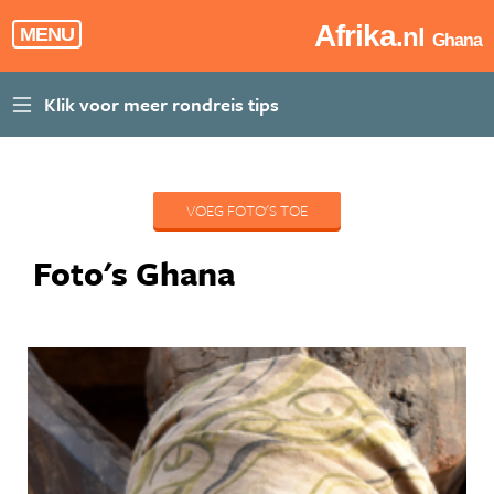
Afrika
.nl
MENU
Ghana
VOEG FOTO'S TOE
Foto's Ghana